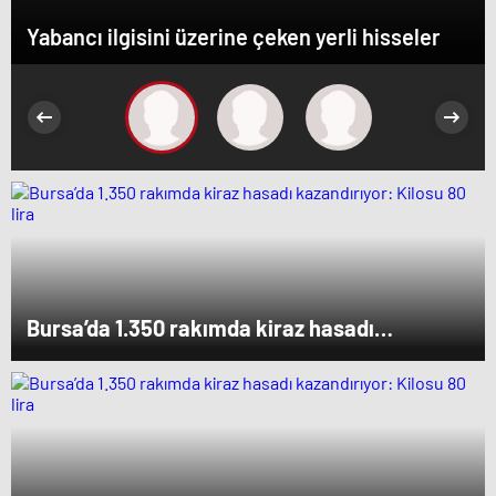
Yabancı ilgisini üzerine çeken yerli hisseler
Bursa’da 1.350 rakımda kiraz hasadı
kazandırıyor: Kilosu 80 lira