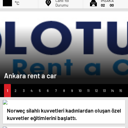
Canlı Yol
İMSAK'A
°C
Durumu
02
00
Ankara rent a car
Norweç silahlı kuvvetleri kadınlardan oluşan özel
kuvvetler eğitimlerini başlattı.