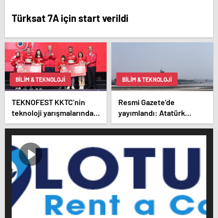
Türksat 7A için start verildi
BILIM & TEKNOLOJI
BILIM & TEKNOLOJI
TEKNOFEST KKTC’nin
Resmi Gazete’de
teknoloji yarışmalarında 4
yayımlandı: Atatürk
ana kategoride birinciler
Havalimanı terminal
belli oldu
binaları teknopark ilan
edildi