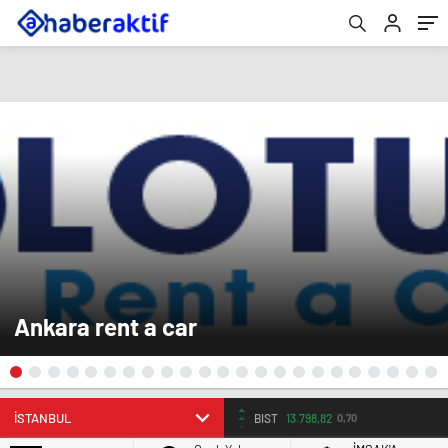
Ankara rent a car
BIST
13.798,82
0,70