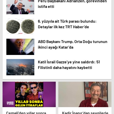
Peru Başbakanı Adrianzen, görevinden
istifa etti
6. yüzyıla ait Türk parası bulundu:
Detaylar ilk kez TRT Haber’de
ABD Başkanı Trump, Orta Doğu turunun
ikinci ayağı Katar’da
Katil İsrail Gazze’ye yine saldırdı: 51
Filistinli daha hayatını kaybetti
Cemali’den yıllar sonra
Kadir İnanır’dan sevgilerle