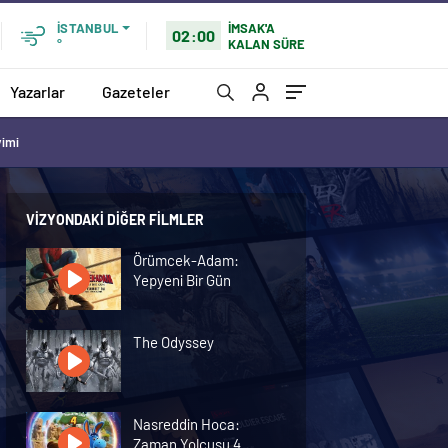
İMSAK'A
İSTANBUL
02:00
KALAN SÜRE
°
Yazarlar
Gazeteler
vimi
VIZYONDAKI DIĞER FILMLER
Örümcek-Adam:
Yepyeni Bir Gün
The Odyssey
Nasreddin Hoca:
Zaman Yolcusu 4