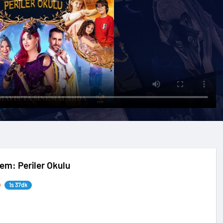
nem: Periler Okulu
1s 37dk