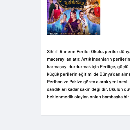
Sihirli Annem: Periler Okulu, periler dün
macerayı anlatır. Artık insanların perile
karmaşayı durdurmak için Periliçe, güçlü b
küçük perilerin eğitimi de Dünya’dan alı
Perihan ve Pakize görev alarak yeni nesil
sandıkları kadar sakin değildir. Okulun duva
beklenmedik olaylar, onları bambaşka bir