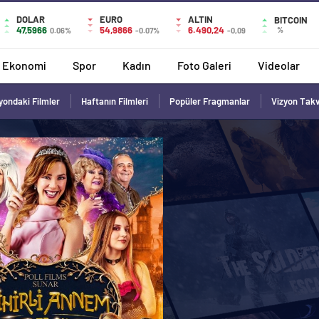
DOLAR
EURO
ALTIN
BITCOIN
47,5966
54,9866
6.490,24
%
0.06%
-0.07%
-0,09
Ekonomi
Spor
Kadın
Foto Galeri
Videolar
yondaki Filmler
Haftanın Filmleri
Popüler Fragmanlar
Vizyon Tak