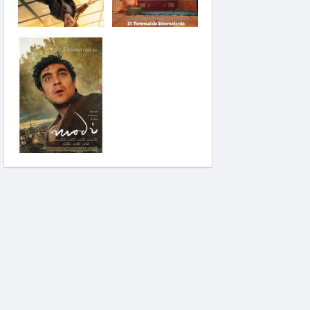
Saplantı
Modi: Deliliğin
Kanadında Üç Gün
Pinokyo: Kanlı Masal
İzci Takımı: Şelalenin
Peşinde