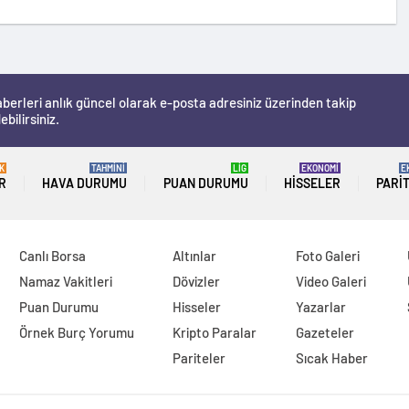
berleri anlık güncel olarak e-posta adresiniz üzerinden takip
ebilirsiniz.
K
TAHMİNİ
LİG
EKONOMİ
E
R
HAVA DURUMU
PUAN DURUMU
HISSELER
PARI
Canlı Borsa
Altınlar
Foto Galeri
Namaz Vakitleri
Dövizler
Video Galeri
Puan Durumu
Hisseler
Yazarlar
Örnek Burç Yorumu
Kripto Paralar
Gazeteler
Pariteler
Sıcak Haber