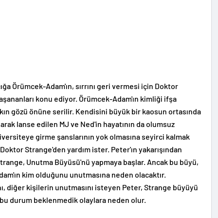
ğa Örümcek-Adam'ın, sırrını geri vermesi için Doktor
yaşananları konu ediyor. Örümcek-Adam'ın kimliği ifşa
lkın gözü önüne serilir. Kendisini büyük bir kaosun ortasında
larak lanse edilen MJ ve Ned'in hayatının da olumsuz
iversiteye girme şanslarının yok olmasına seyirci kalmak
 Doktor Strange'den yardım ister. Peter'ın yakarışından
Strange, Unutma Büyüsü'nü yapmaya başlar. Ancak bu büyü,
dam'ın kim olduğunu unutmasına neden olacaktır.
ı, diğer kişilerin unutmasını isteyen Peter, Strange büyüyü
 bu durum beklenmedik olaylara neden olur.