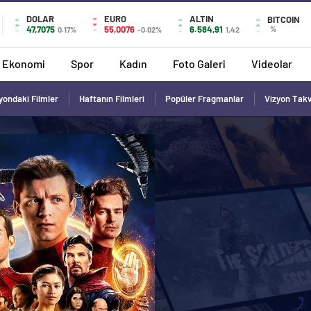
DOLAR
EURO
ALTIN
BITCOIN
47,7075
55,0076
6.584,91
%
0.17%
-0.02%
1,42
Ekonomi
Spor
Kadın
Foto Galeri
Videolar
yondaki Filmler
Haftanın Filmleri
Popüler Fragmanlar
Vizyon Tak