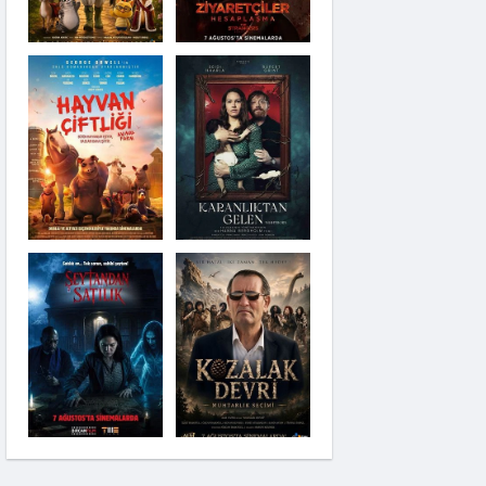
Karanlıktan Gelen
Şeytandan Satılık
Moana
Kozalak Devri