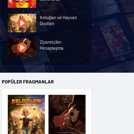
Keloğlan ve Hayvan
Dostları
Ziyaretçiler:
Hesaplaşma
Nasreddin Hoca:
Zaman Yolcusu 4
POPÜLER FRAGMANLAR
Oyuncak Hikayesi 5
Hayvan Çiftliği