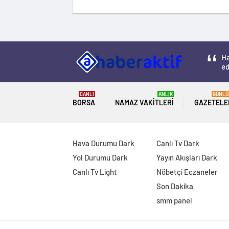
Ha
ed
CANLI
ANLIK
GÜNLÜ
BORSA
NAMAZ VAKITLERI
GAZETELE
Hava Durumu Dark
Canlı Tv Dark
Yol Durumu Dark
Yayın Akışları Dark
Canlı Tv Light
Nöbetçi Eczaneler
Son Dakika
smm panel