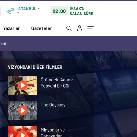
İMSAK'A
İSTANBUL
02:00
KALAN SÜRE
°
Yazarlar
Gazeteler
vimi
VIZYONDAKI DIĞER FILMLER
Örümcek-Adam:
Yepyeni Bir Gün
The Odyssey
Minyonlar ve
Canavarlar