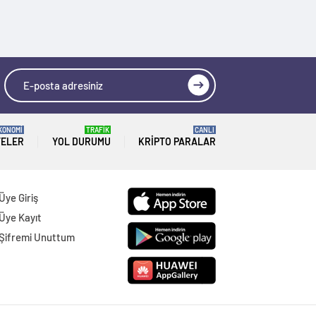
KONOMİ
TRAFİK
CANLI
TELER
YOL DURUMU
KRIPTO PARALAR
Üye Giriş
Üye Kayıt
Şifremi Unuttum