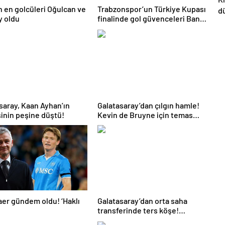
in en golcüleri Oğulcan ve
Trabzonspor’un Türkiye Kupası
d
y oldu
finalinde gol güvenceleri Banza
U
ve Zubkov
k
ön
saray, Kaan Ayhan’ın
Galatasaray’dan çılgın hamle!
inin peşine düştü!
Kevin de Bruyne için temas
kuruldu
aer gündem oldu! ‘Haklı
Galatasaray’dan orta saha
transferinde ters köşe!
İsviçre’de bulundu