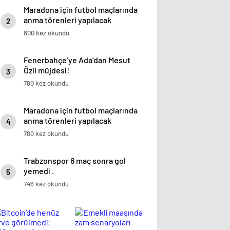
Maradona için futbol maçlarında
anma törenleri yapılacak
2
800 kez okundu
Fenerbahçe’ye Ada’dan Mesut
Özil müjdesi!
3
780 kez okundu
Maradona için futbol maçlarında
anma törenleri yapılacak
4
780 kez okundu
Trabzonspor 6 maç sonra gol
yemedi .
5
746 kez okundu