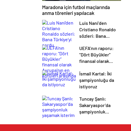
Maradona için futbol maçlarında
anma törenleri yapılacak
Luis Nani’den
Cristiano Ronaldo
sözleri: Bana
Türkiye’yi sordu
UEFA’nın raporu:
“Dört Büyükler”
finansal olarak
Avrupa’nın en
İsmail Kartal: İki
kötüleri arasında
şampiyonluğu da
istiyoruz
Tuncay Şanlı:
Sakaryaspor’da
şampiyonluk
yaşamak isterim