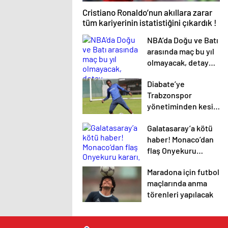
Cristiano Ronaldo’nun akıllara zarar
tüm kariyerinin istatistiğini çıkardık !
NBA’da Doğu ve Batı
arasında maç bu yıl
olmayacak, detay
haberimizde.
Diabate’ye
Trabzonspor
yönetiminden kesik!
.
Galatasaray’a kötü
haber! Monaco’dan
flaş Onyekuru
kararı.
Maradona için futbol
maçlarında anma
törenleri yapılacak