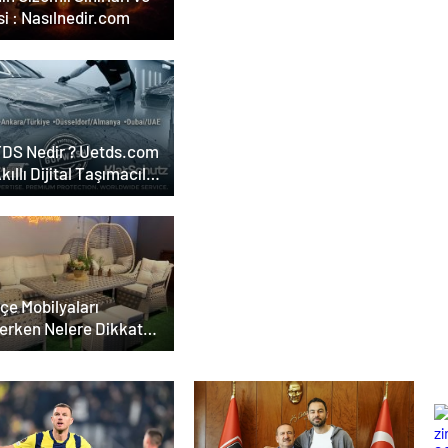
i : Nasılnedir.com
DS Nedir ? Uetds.com
Akıllı Dijital Taşımacılık
lımı
çe Mobilyaları
erken Nelere Dikkat
eli