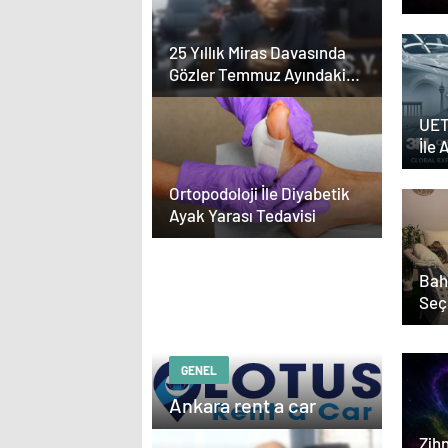
25 Yıllık Miras Davasında
Gözler Temmuz Ayındaki
Karar Duruşmasına Çevrildi
UET
İle 
Yazı
Ortopodoloji İle Diyabetik
Ayak Yarası Tedavisi
Bah
Seç
Etm
GENEL
Ankara rent a car
Zihn