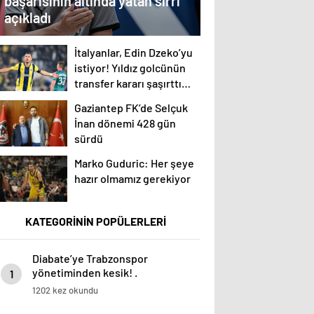
başarısının altında yatan sırrı
açıkladı
İtalyanlar, Edin Dzeko’yu
istiyor! Yıldız golcünün
transfer kararı şaşırttı…
Gaziantep FK’de Selçuk
İnan dönemi 428 gün
sürdü
Marko Guduric: Her şeye
hazır olmamız gerekiyor
KATEGORİNİN POPÜLERLERİ
Diabate’ye Trabzonspor
yönetiminden kesik! .
1
1202 kez okundu