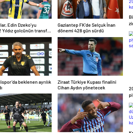
B
z
nlar, Edin Dzeko’yu
Gaziantep FK’de Selçuk İnan
2
r! Yıldız golcünün transfer
dönemi 428 gün sürdü
 şaşırttı…
k
ispor’da beklenen ayrılık
Ziraat Türkiye Kupası finalini
dı
Cihan Aydın yönetecek
2
p
s
Kr