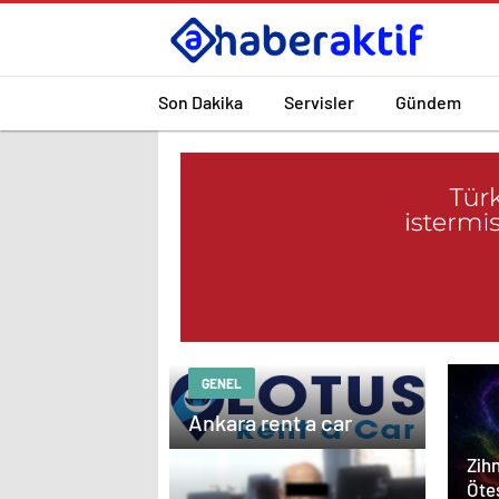
Son Dakika
Servisler
Gündem
GENEL
Ankara rent a car
Zihn
Ötes