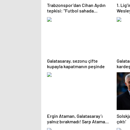
Trabzonspor’dan Cihan Aydın
1. Lig’
tepkisi: “Futbol sahada
Wesle
oynanmıyor”
Galatasaray, sezonu çifte
Galata
kupayla kapatmanın peşinde
kardeş
Ergin Ataman, Galatasaray’ı
Solskj
yalnız bırakmadı! Sarp Ataman
çıktı’
da tribünde