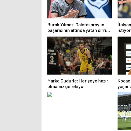
Burak Yılmaz, Galatasaray’ın
İtalya
başarısının altında yatan sırrı
istiyo
açıkladı
kararı
Marko Guduric: Her şeye hazır
Kocael
olmamız gerekiyor
yaşan