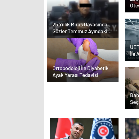
Ötes
25 Yıllık Miras Davasında
Gözler Temmuz Ayındaki
Karar Duruşmasına Çevrildi
UET
İle 
Yazı
Ortopodoloji İle Diyabetik
Ayak Yarası Tedavisi
Bah
Seç
Etm