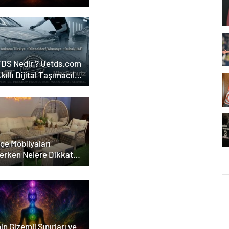
DS Nedir ? Uetds.com
Akıllı Dijital Taşımacılık
lımı
çe Mobilyaları
erken Nelere Dikkat
eli
in Gizemli Sınırları ve