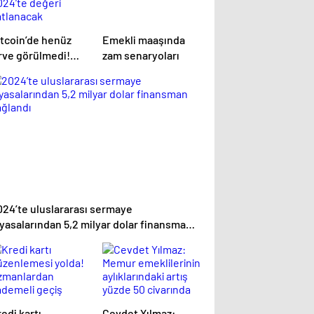
itcoin’de henüz
Emekli maaşında
irve görülmedi!
zam senaryoları
024’te değeri
atlanacak
024’te uluslararası sermaye
iyasalarından 5,2 milyar dolar finansman
ağlandı
edi kartı
Cevdet Yılmaz: