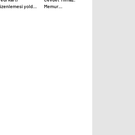
üzenlemesi yolda!
Memur
zmanlardan
emeklilerinin
ademeli geçiş
aylıklarındaki artış
erisi geldi
yüzde 50 civarında
olacak