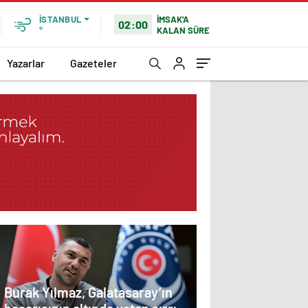
İMSAK'A
İSTANBUL
02:00
KALAN SÜRE
°
Yazarlar
Gazeteler
Burak Yılmaz, Galatasaray’ın