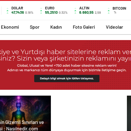
DOLAR
EURO
ALTIN
BITCOIN
47,7436
55,2510
6.660,55
%
0.18%
0.32%
2,59
Ekonomi
Spor
Kadın
Foto Galeri
Videolar
in Gizemli Sınırları ve
i : Nasılnedir.com