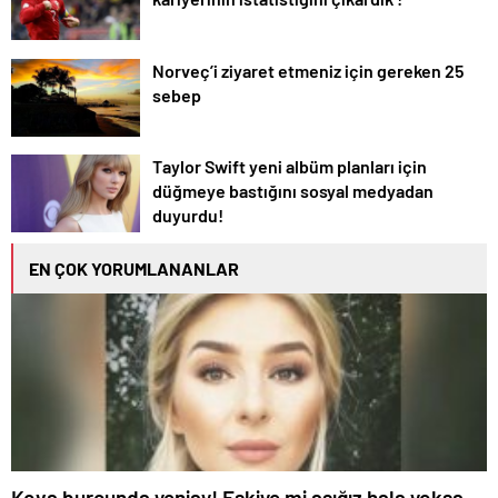
Norveç’i ziyaret etmeniz için gereken 25
sebep
Taylor Swift yeni albüm planları için
düğmeye bastığını sosyal medyadan
duyurdu!
EN ÇOK YORUMLANANLAR
Kova burcunda yeniay! Eskiye mi aşığız hala yoksa