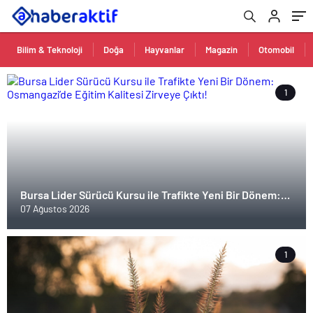
Bilim & Teknoloji
Doğa
Hayvanlar
Magazin
Otomobil
1
Bursa Lider Sürücü Kursu ile Trafikte Yeni Bir Dönem:
Osmangazi’de Eğitim Kalitesi Zirveye Çıktı!
07 Ağustos 2026
1