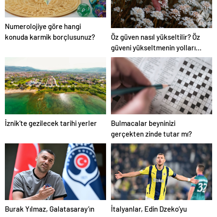
Numerolojiye göre hangi
Öz güven nasıl yükseltilir? Öz
konuda karmik borçlusunuz?
güveni yükseltmenin yolları
nelerdir?
İznik’te gezilecek tarihi yerler
Bulmacalar beyninizi
gerçekten zinde tutar mı?
Burak Yılmaz, Galatasaray’ın
İtalyanlar, Edin Dzeko’yu