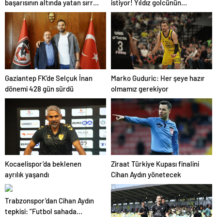
başarısının altında yatan sırrı
istiyor! Yıldız golcünün
açıkladı
transfer kararı şaşırttı…
Gaziantep FK’de Selçuk İnan
Marko Guduric: Her şeye hazır
dönemi 428 gün sürdü
olmamız gerekiyor
Kocaelispor’da beklenen
Ziraat Türkiye Kupası finalini
ayrılık yaşandı
Cihan Aydın yönetecek
Trabzonspor’dan Cihan Aydın
tepkisi: “Futbol sahada