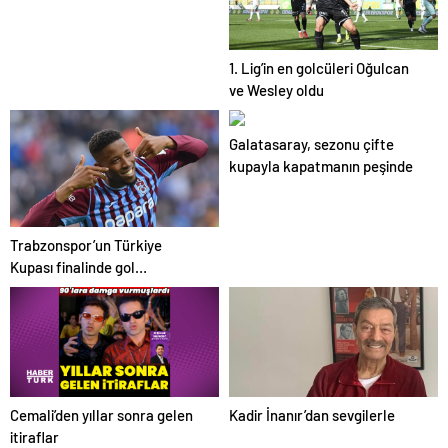
oynanmıyor”
1. Lig’in en golcüleri Oğulcan
ve Wesley oldu
Galatasaray, sezonu çifte
kupayla kapatmanın peşinde
Trabzonspor’un Türkiye
Kupası finalinde gol
güvenceleri Banza ve Zubkov
Cemali’den yıllar sonra gelen
Kadir İnanır’dan sevgilerle
itiraflar