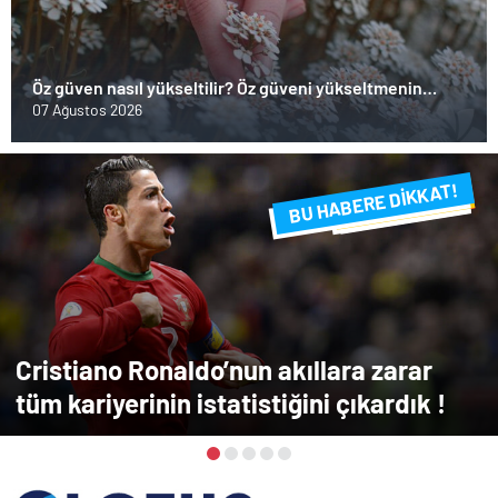
Öz güven nasıl yükseltilir? Öz güveni yükseltmenin
yolları nelerdir?
07 Ağustos 2026
BU HABERE DİKKAT!
FLAŞ FLAŞ...
SON DAKİKA
Cristiano Ronaldo’nun akıllara zarar
tüm kariyerinin istatistiğini çıkardık !