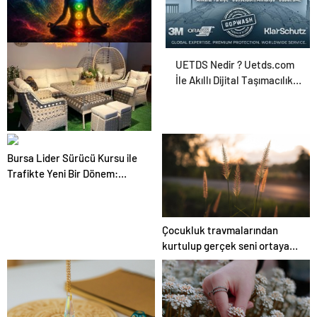
Zihnin Gizemli Sınırları ve
UETDS Nedir ? Uetds.com
Ötesi : Nasılnedir.com
İle Akıllı Dijital Taşımacılık
Yazılımı
Bahçe Mobilyaları
Bursa Lider Sürücü Kursu ile
Seçerken Nelere Dikkat
Trafikte Yeni Bir Dönem:
Etmeli
Osmangazi’de Eğitim Kalitesi
Zirveye Çıktı!
Çocukluk travmalarından
kurtulup gerçek seni ortaya
çıkar!