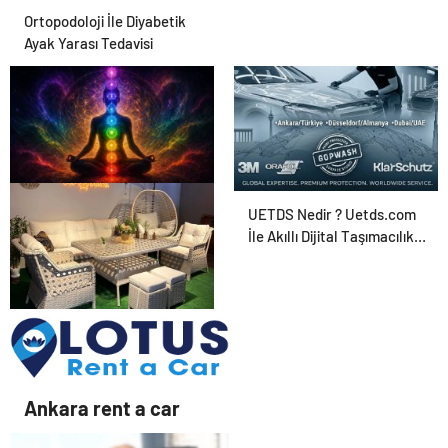
Ortopodoloji İle Diyabetik
Ayak Yarası Tedavisi
Zihnin Gizemli Sınırları ve
UETDS Nedir ? Uetds.com
Ötesi : Nasılnedir.com
İle Akıllı Dijital Taşımacılık
Yazılımı
Bahçe Mobilyaları
Seçerken Nelere Dikkat
Etmeli
Ankara rent a car