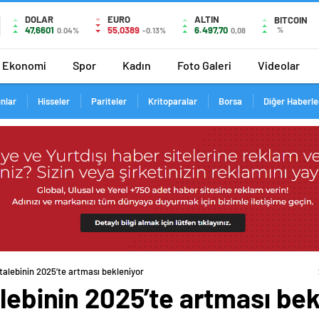
DOLAR
EURO
ALTIN
BITCOIN
47,6601
55,0389
6.497,70
%
0.04%
-0.13%
0,08
Ekonomi
Spor
Kadın
Foto Galeri
Videolar
ınlar
Hisseler
Pariteler
Kritoparalar
Borsa
Diğer Haberle
 talebinin 2025’te artması bekleniyor
alebinin 2025’te artması be