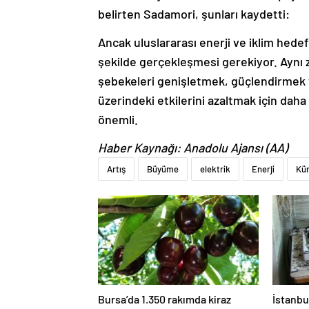
belirten Sadamori, şunları kaydetti:
Ancak uluslararası enerji ve iklim hede
şekilde gerçekleşmesi gerekiyor. Aynı z
şebekeleri genişletmek, güçlendirmek v
üzerindeki etkilerini azaltmak için daha
önemli.
Haber Kaynağı: Anadolu Ajansı (AA)
Artış
Büyüme
elektrik
Enerji
Kür
Bursa’da 1.350 rakımda kiraz
İstanbu