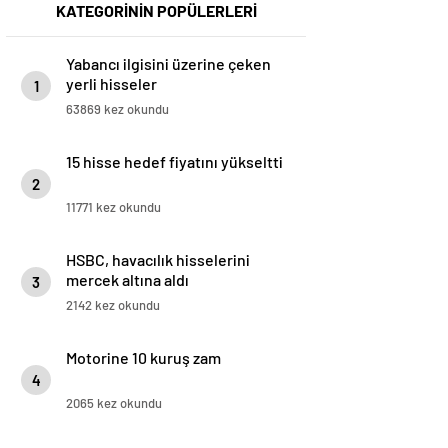
KATEGORİNİN POPÜLERLERİ
Yabancı ilgisini üzerine çeken
yerli hisseler
1
63869 kez okundu
15 hisse hedef fiyatını yükseltti
2
11771 kez okundu
HSBC, havacılık hisselerini
mercek altına aldı
3
2142 kez okundu
Motorine 10 kuruş zam
4
2065 kez okundu