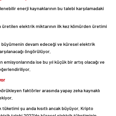
enebilir enerji kaynaklarının bu talebi karşılamadaki
 üretilen elektrik miktarının ilk kez kömürden üretimi
zlı büyümenin devam edeceği ve küresel elektrik
karşılanacağı öngörülüyor.
 emisyonlarında ise bu yıl küçük bir artış olacağı ve
ğerlendiriliyor.
yor
körükleyen faktörler arasında yapay zeka kaynaklı
ekiyor.
k tüketimi şu anda kısıtlı ancak büyüyor. Kripto
ektrik talebi 2022’de küresel elektrik tüketiminin