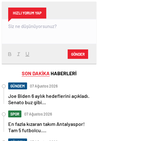
HIZLI YORUM YAP
GÖNDER
SON DAKİKA
HABERLERİ
GÜNDEM
07 Ağustos 2026
Joe Biden 6 aylık hedeflerini açıkladı.
Senato buz gibi…
SPOR
07 Ağustos 2026
En fazla kızaran takım Antalyaspor!
Tam 5 futbolcu….