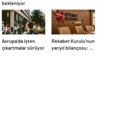
bekleniyor
Avrupa’da işten
Rekabet Kurulu’nun
çıkartmalar sürüyor
yarıyıl bilançosu: 6
ayda 4,1 milyar TL
ceza