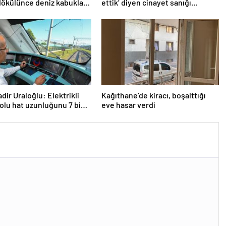
ökülünce deniz kabukları
ettik’ diyen cinayet sanığı
ıktı
kardeşlere indirimsiz müebbet
hapis
dir Uraloğlu: Elektrikli
Kağıthane’de kiracı, boşalttığı
olu hat uzunluğunu 7 bin
eve hasar verdi
ometreye yükselttik