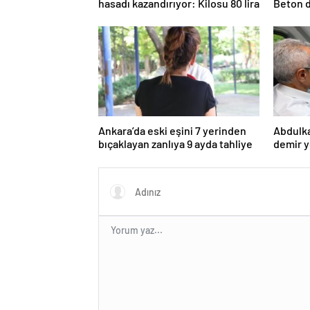
hasadı kazandırıyor: Kilosu 80 lira
Beton d
ortaya ç
Ankara’da eski eşini 7 yerinden
Abdulka
bıçaklayan zanlıya 9 ayda tahliye
demir y
142 kil