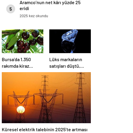
Aramco’nun net kârı yüzde 25
eridi
5
2025 kez okundu
Bursa’da 1.350
Lüks markaların
rakımda kiraz
satışları düştü,
hasadı
hisseleri olumsuz
kazandırıyor: Kilosu
etkilendi
80 lira
Küresel elektrik talebinin 2025’te artması