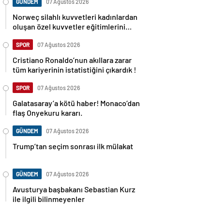
GÜNDEM
07 Ağustos 2026
Norweç silahlı kuvvetleri kadınlardan
oluşan özel kuvvetler eğitimlerini
başlattı.
SPOR
07 Ağustos 2026
Cristiano Ronaldo’nun akıllara zarar
tüm kariyerinin istatistiğini çıkardık !
SPOR
07 Ağustos 2026
Galatasaray’a kötü haber! Monaco’dan
flaş Onyekuru kararı.
GÜNDEM
07 Ağustos 2026
Trump’tan seçim sonrası ilk mülakat
GÜNDEM
07 Ağustos 2026
Avusturya başbakanı Sebastian Kurz
ile ilgili bilinmeyenler