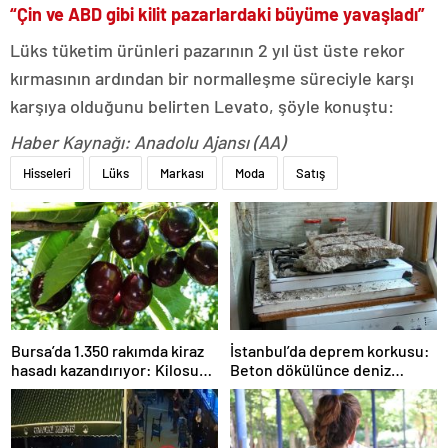
“Çin ve ABD gibi kilit pazarlardaki büyüme yavaşladı”
Lüks tüketim ürünleri pazarının 2 yıl üst üste rekor
kırmasının ardından bir normalleşme süreciyle karşı
karşıya olduğunu belirten Levato, şöyle konuştu:
Haber Kaynağı: Anadolu Ajansı (AA)
Hisseleri
Lüks
Markası
Moda
Satış
Bursa’da 1.350 rakımda kiraz
İstanbul’da deprem korkusu:
hasadı kazandırıyor: Kilosu
Beton dökülünce deniz
80 lira
kabukları ortaya çıktı