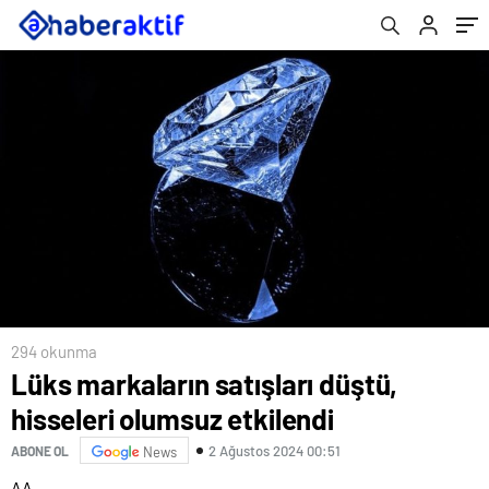
294 okunma
Lüks markaların satışları düştü,
hisseleri olumsuz etkilendi
2 Ağustos 2024 00:51
ABONE OL
News
AA