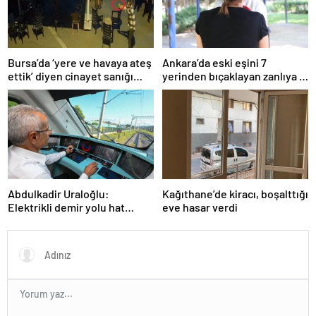
Bursa’da ‘yere ve havaya ateş
Ankara’da eski eşini 7
ettik’ diyen cinayet sanığı
yerinden bıçaklayan zanlıya 9
kardeşlere indirimsiz
ayda tahliye
müebbet hapis
Abdulkadir Uraloğlu:
Kağıthane’de kiracı, boşalttığı
Elektrikli demir yolu hat
eve hasar verdi
uzunluğunu 7 bin 142
kilometreye yükselttik