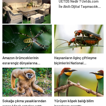
Zihnin Gizemli Sınırları ve
UETDS Nedir ? Uetds.com
Ötesi : Nasılnedir.com
İle Akıllı Dijital Taşımacılık
Yazılımı
Bahçe Mobilyaları
Seçerken Nelere Dikkat
Etmeli
Amazon örümceklerinin
Hayvanların ilginç çiftleşme
esrarengiz dünyalarına
biçimlerini National
gitmeye hazır olun.
Geographic görüntüledi.
Sokağa çıkma yasaklarından
Yürüyen köpek balığı bilim
sonra köpek satışları arttı
insanlarını şaşırttı