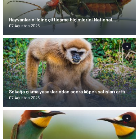
Hayvanların ilginç çiftleşme biçimlerini National
Geographic görüntüledi.
07 Ağustos 2026
14
Sokağa çıkma yasaklarından sonra köpek satışları arttı
07 Ağustos 2026
14