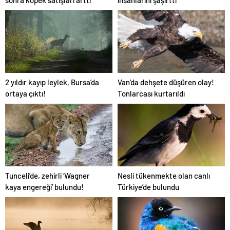
2 yıldır kayıp leylek, Bursa’da
Van’da dehşete düşüren olay!
ortaya çıktı!
Tonlarcası kurtarıldı
Tunceli’de, zehirli ‘Wagner
Nesli tükenmekte olan canlı
kaya engereği’ bulundu!
Türkiye’de bulundu