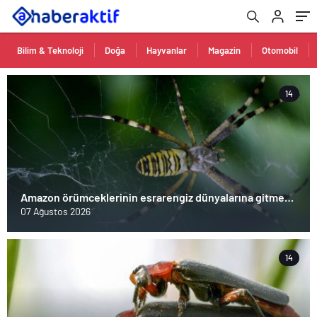
Bilim & Teknoloji
Doğa
Hayvanlar
Magazin
Otomobil
14
Amazon örümceklerinin esrarengiz dünyalarına gitmeye
hazır olun.
07 Ağustos 2026
14