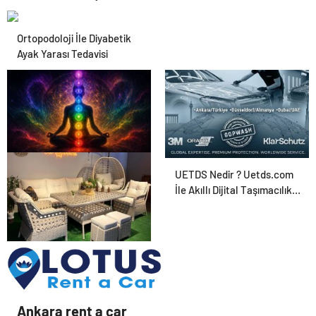
Karar Duruşmasına Çevrildi
Ortopodoloji İle Diyabetik
Ayak Yarası Tedavisi
Zihnin Gizemli Sınırları ve
UETDS Nedir ? Uetds.com
Ötesi : Nasılnedir.com
İle Akıllı Dijital Taşımacılık
Yazılımı
Bahçe Mobilyaları
Seçerken Nelere Dikkat
Etmeli
Ankara rent a car