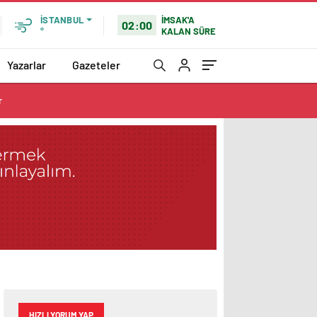
İMSAK'A
İSTANBUL
02:00
KALAN SÜRE
°
Yazarlar
Gazeteler
r
HIZLI YORUM YAP