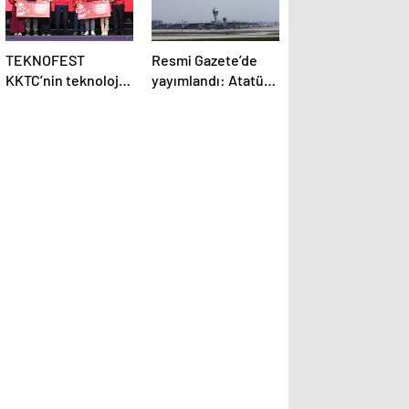
TEKNOFEST
Resmi Gazete’de
KKTC’nin teknoloji
yayımlandı: Atatürk
yarışmalarında 4
Havalimanı terminal
ana kategoride
binaları teknopark
birinciler belli oldu
ilan edildi