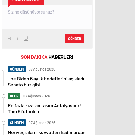
GÖNDER
SON DAKİKA
HABERLERİ
GÜNDEM
07 Ağustos 2026
Joe Biden 6 aylık hedeflerini açıkladı.
Senato buz gibi…
SPOR
07 Ağustos 2026
En fazla kızaran takım Antalyaspor!
Tam 5 futbolcu….
GÜNDEM
07 Ağustos 2026
Norweç silahlı kuvvetleri kadınlardan