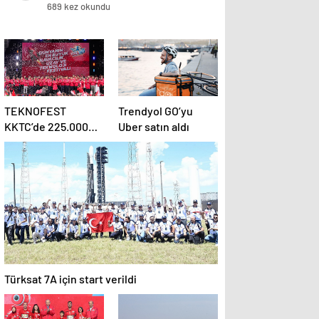
689 kez okundu
TEKNOFEST
Trendyol GO’yu
KKTC’de 225.000
Uber satın aldı
kişilik dev buluşma!
Türksat 7A için start verildi