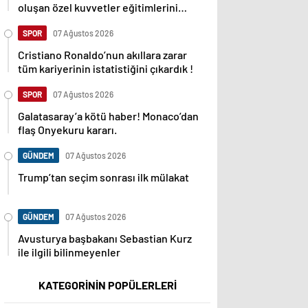
oluşan özel kuvvetler eğitimlerini
başlattı.
SPOR
07 Ağustos 2026
Cristiano Ronaldo’nun akıllara zarar
tüm kariyerinin istatistiğini çıkardık !
SPOR
07 Ağustos 2026
Galatasaray’a kötü haber! Monaco’dan
flaş Onyekuru kararı.
GÜNDEM
07 Ağustos 2026
Trump’tan seçim sonrası ilk mülakat
GÜNDEM
07 Ağustos 2026
Avusturya başbakanı Sebastian Kurz
ile ilgili bilinmeyenler
KATEGORİNİN POPÜLERLERİ