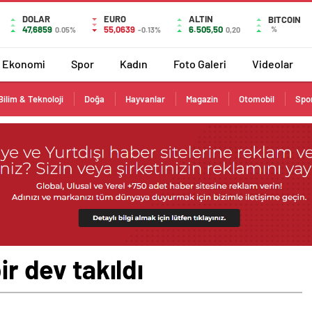
DOLAR
EURO
ALTIN
BITCOIN
47,6859
55,0639
6.505,50
%
0.05%
-0.13%
0,20
Ekonomi
Spor
Kadın
Foto Galeri
Videolar
Bilim & Teknoloji
Doğa
Hayvanlar
Magazin
Otomobil
Spo
ir dev takıldı