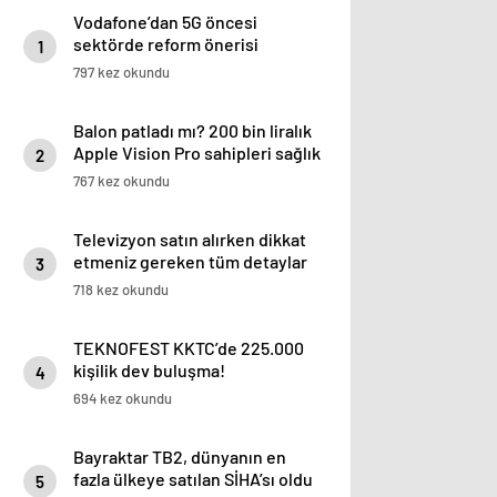
Vodafone’dan 5G öncesi
sektörde reform önerisi
1
797 kez okundu
Balon patladı mı? 200 bin liralık
Apple Vision Pro sahipleri sağlık
2
sorunlarından şikayetçi
767 kez okundu
Televizyon satın alırken dikkat
etmeniz gereken tüm detaylar
3
718 kez okundu
TEKNOFEST KKTC’de 225.000
kişilik dev buluşma!
4
694 kez okundu
Bayraktar TB2, dünyanın en
fazla ülkeye satılan SİHA’sı oldu
5