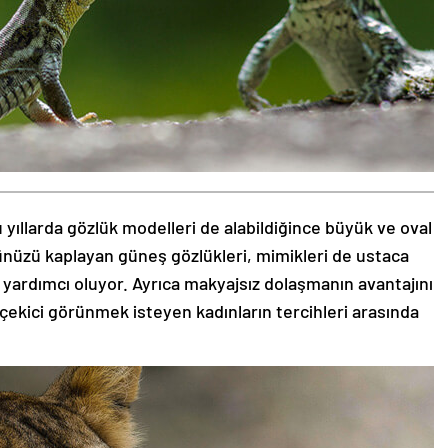
 yıllarda gözlük modelleri de alabildiğince büyük ve oval
zünüzü kaplayan güneş gözlükleri, mimikleri de ustaca
 yardımcı oluyor. Ayrıca makyajsız dolaşmanın avantajını
 çekici görünmek isteyen kadınların tercihleri arasında