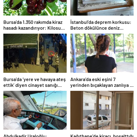
Bursa’da 1.350 rakımda kiraz
İstanbul’da deprem korkusu:
hasadı kazandırıyor: Kilosu
Beton dökülünce deniz
80 lira
kabukları ortaya çıktı
Bursa’da ‘yere ve havaya ateş
Ankara’da eski eşini 7
ettik’ diyen cinayet sanığı
yerinden bıçaklayan zanlıya 9
kardeşlere indirimsiz
ayda tahliye
müebbet hapis
Abdulkadir Uraloğlu:
Kağıthane’de kiracı, boşalttığı