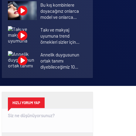
Bu kış kombinlere
doyacağınız onlarca
model ve onlarca
detay.
Takı ve makyaj
uyumuna trend
örnekleri sizler için
derledik.
Annelik duygusunun
ortak tanımı
diyebileceğimiz 10
başlık.
Koronavirüsü hafif
geçirmek için 10 öneri
HIZLI YORUM YAP