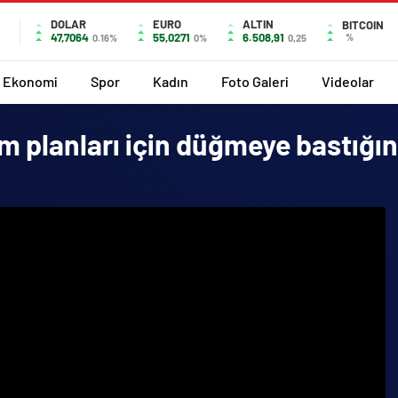
DOLAR
EURO
ALTIN
BITCOIN
47,7064
55,0271
6.508,91
%
0.16%
0%
0,25
Ekonomi
Spor
Kadın
Foto Galeri
Videolar
üm planları için düğmeye bastığı