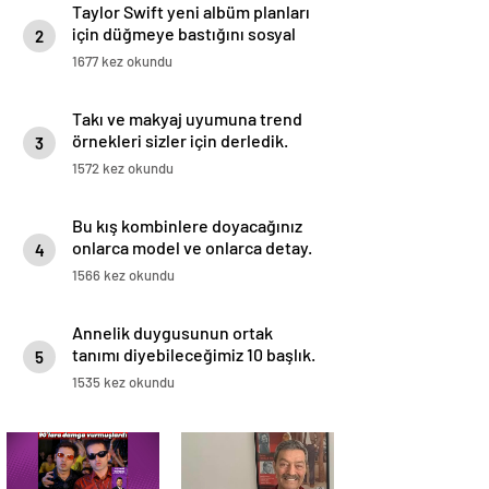
Taylor Swift yeni albüm planları
için düğmeye bastığını sosyal
2
medyadan duyurdu!
1677 kez okundu
Takı ve makyaj uyumuna trend
örnekleri sizler için derledik.
3
1572 kez okundu
Bu kış kombinlere doyacağınız
onlarca model ve onlarca detay.
4
1566 kez okundu
Annelik duygusunun ortak
tanımı diyebileceğimiz 10 başlık.
5
1535 kez okundu