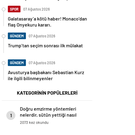
SPOR
07 Ağustos 2026
Galatasaray’a kötü haber! Monaco’dan
flaş Onyekuru kararı.
GÜNDEM
07 Ağustos 2026
Trump’tan seçim sonrası ilk mülakat
GÜNDEM
07 Ağustos 2026
Avusturya başbakanı Sebastian Kurz
ile ilgili bilinmeyenler
KATEGORİNİN POPÜLERLERİ
Doğru emzirme yöntemleri
nelerdir, sütün yettiği nasıl
1
anlaşılır?
2073 kez okundu