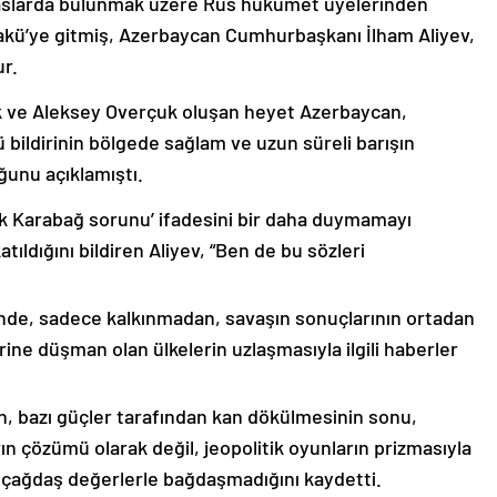
emaslarda bulunmak üzere Rus hükümet üyelerinden
akü’ye gitmiş, Azerbaycan Cumhurbaşkanı İlham Aliyev,
ur.
k ve Aleksey Overçuk oluşan heyet Azerbaycan,
 bildirinin bölgede sağlam ve uzun süreli barışın
ğunu açıklamıştı.
lık Karabağ sorunu’ ifadesini bir daha duymamayı
ıldığını bildiren Aliyev, “Ben de bu sözleri
nde, sadece kalkınmadan, savaşın sonuçlarının ortadan
rine düşman olan ülkelerin uzlaşmasıyla ilgili haberler
nin, bazı güçler tarafından kan dökülmesinin sonu,
ın çözümü olarak değil, jeopolitik oyunların prizmasıyla
 çağdaş değerlerle bağdaşmadığını kaydetti.