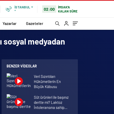
İMSAK'A
İSTANBUL
02:00
KALAN SÜRE
°
Yazarlar
Gazeteler
nı sosyal medyadan
BENZER VIDEOLAR
Veri Sızıntıları
Hükümetlerin En
Büyük Kâbusu
Süt ürünleri ile başınız
dertte mi? Laktoz
İntoleransına sahip
olabilirsiniz!