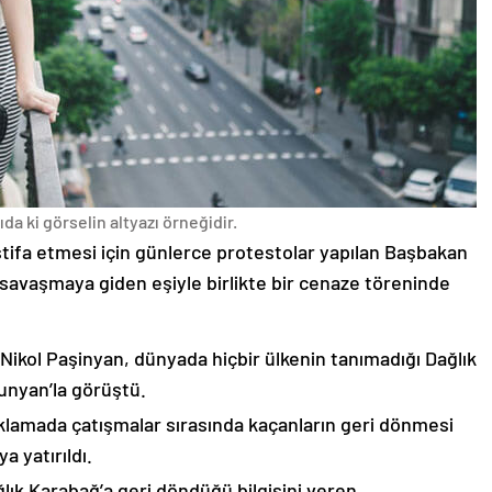
da ki görselin altyazı örneğidir.
stifa etmesi için günlerce protestolar yapılan Başbakan
avaşmaya giden eşiyle birlikte bir cenaze töreninde
 Nikol Paşinyan, dünyada hiçbir ülkenin tanımadığı Dağlık
unyan’la görüştü.
çıklamada çatışmalar sırasında kaçanların geri dönmesi
 yatırıldı.
lık Karabağ’a geri döndüğü bilgisini veren