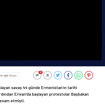
0
News
şlayan savaş 44 günde Ermenistan’ın tarihi
ardından Erivan’da başlayan protestolar Başbakan
devam etmişti.