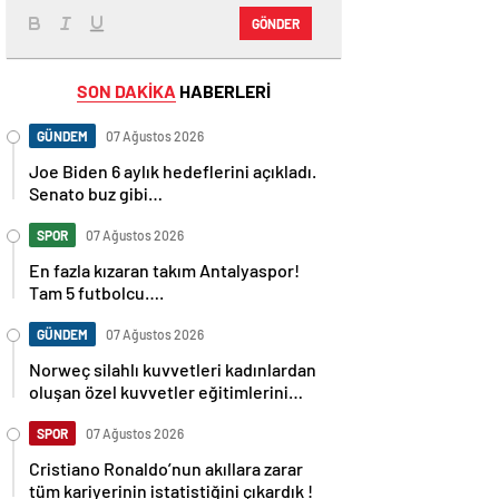
GÖNDER
SON DAKİKA
HABERLERİ
GÜNDEM
07 Ağustos 2026
Joe Biden 6 aylık hedeflerini açıkladı.
Senato buz gibi…
SPOR
07 Ağustos 2026
En fazla kızaran takım Antalyaspor!
Tam 5 futbolcu….
GÜNDEM
07 Ağustos 2026
Norweç silahlı kuvvetleri kadınlardan
oluşan özel kuvvetler eğitimlerini
başlattı.
SPOR
07 Ağustos 2026
Cristiano Ronaldo’nun akıllara zarar
tüm kariyerinin istatistiğini çıkardık !