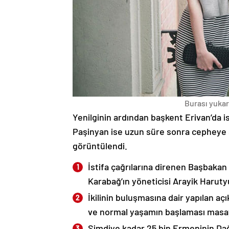
Burası yukarı
Yenilginin ardından başkent Erivan’da i
Paşinyan ise uzun süre sonra cepheye s
görüntülendi.
İstifa çağrılarına direnen Başbakan
Karabağ’ın yöneticisi Arayik Haruty
İkilinin buluşmasına dair yapılan a
ve normal yaşamın başlaması masaya
Şimdiye kadar 25 bin Ermeninin Dağ