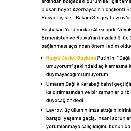
ardından bölgedeki durum ile ilgili t
oluşan heyet Azerbaycan’ın başkenti B
Rusya Dışişleri Bakanı Sergey Lavrov’d
Başbakan Yardımcıları Aleksandr Nova
Ermenistan ve Rusya’nın imzaladığı üçlü
sağlanması açısından önemli adım oldu
Rusya Devlet Başkanı
Putin’in, “‘Dağ
umuyorum” şeklindeki açıklamasına kat
duymayacağımı umuyorum.
Umarım Dağlık Karabağ bahsi geçtiği
kaldırılmasından ve bir zamanlar birbi
duyacağız.” dedi.
Lavrov, üç ülkenin imza attığı bildiri
barışçıl yaşama geçiş, insani sorunlar
yorumlanmaya çalışıldığını, bunun da