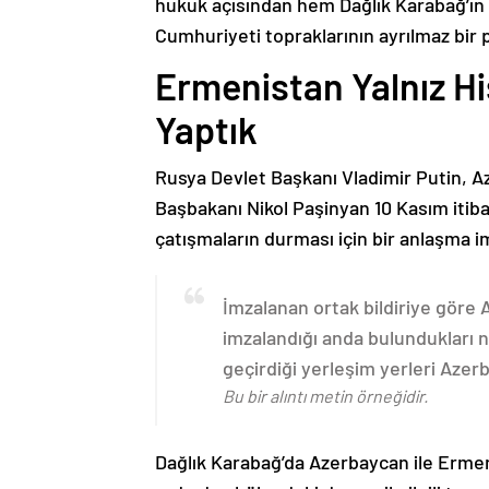
hukuk açısından hem Dağlık Karabağ’ı
Cumhuriyeti topraklarının ayrılmaz bir 
Ermenistan Yalnız H
Yaptık
Rusya Devlet Başkanı Vladimir Putin, 
Başbakanı Nikol Paşinyan 10 Kasım itib
çatışmaların durması için bir anlaşma i
İmzalanan ortak bildiriye göre
imzalandığı anda bulundukları n
geçirdiği yerleşim yerleri Aze
Bu bir alıntı metin örneğidir.
Dağlık Karabağ’da Azerbaycan ile Erme