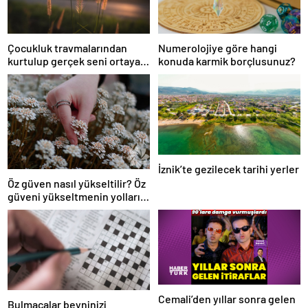
Çocukluk travmalarından
Numerolojiye göre hangi
kurtulup gerçek seni ortaya
konuda karmik borçlusunuz?
çıkar!
İznik’te gezilecek tarihi yerler
Öz güven nasıl yükseltilir? Öz
güveni yükseltmenin yolları
nelerdir?
Cemali’den yıllar sonra gelen
Bulmacalar beyninizi