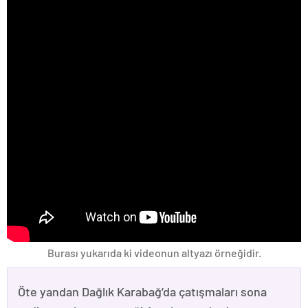
Burası yukarıda ki videonun altyazı örneğidir.
Öte yandan Dağlık Karabağ’da çatışmaları sona