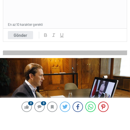
En az 10 karakter gerekli
Gönder
0
0
0
0