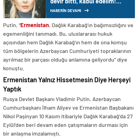
devir bitti, kabul edelim!
Hangi burcu ne bekliyor?
HABERİN DEVAMI
Putin, “
Ermenistan
, Dağlık Karabağ’ın bağımsızlığını ve
egemenliğini tanımadı. Bu, uluslararası hukuk
açısından hem Dağlık Karabağ’ın hem de ona komşu
tüm bölgelerin Azerbaycan Cumhuriyeti topraklarının
ayrılmaz bir parçası olduğu anlamına geliyordu” diye
konuştu.
Ermenistan Yalnız Hissetmesin Diye Herşeyi
Yaptık
Rusya Devlet Başkanı Vladimir Putin, Azerbaycan
Cumhurbaşkanı İlham Aliyev ve Ermenistan Başbakanı
Nikol Paşinyan 10 Kasım itibariyle Dağlık Karabağ’da 27
Eylül’den beri devam eden çatışmaların durması için
bir anlaşma imzalamıştı.