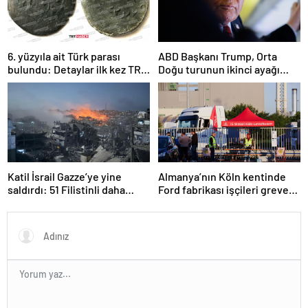
6. yüzyıla ait Türk parası
ABD Başkanı Trump, Orta
bulundu: Detaylar ilk kez TRT
Doğu turunun ikinci ayağı
Haber’de
Katar’da
Katil İsrail Gazze’ye yine
Almanya’nın Köln kentinde
saldırdı: 51 Filistinli daha
Ford fabrikası işçileri greve
hayatını kaybetti
gitti