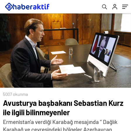
5007 okunma
Avusturya başbakanı Sebastian Kurz
ile ilgili bilinmeyenler
Ermenistan'a verdiği Karabağ mesajında “ Dağlık
Karabağ ve çevresindeki bölgeler Azerbaycan