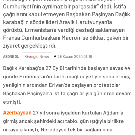
Cumhuriyeti'nin ayrılmaz bir parçasıdır” dedi. İstifa
çağrılarını kabul etmeyen Başbakan Paşinyan Dağlık
karabağ'ın sözde lideri Arayik Harutyunyan'la
görüştü. Ermenistan'a verdiği desteği saklamayan
Fransa Cumhurbaşkanı Macron ise dikkat çeken bir
ziyaret gerçekleştirdi.
29 Kasım 2020 01:16
ABONE OL
News
Dağlık Karabağ’da 27 Eylül tarihinde başlayan savaş 44
günde Ermenistan’ın tarihi mağlubiyetiyle sona ermiş,
yenilginin ardından Erivan’da başlayan protestolar
Başbakan Paşinyan’a istifa çağrılarıyla günlerce devam
etmişti.
Azerbaycan
27 yıl sonra işgalden kurtulan Ağdam’a
girmiş ancak şehirdeki acı tablo, gün ışığıyla birlikte
ortaya çıkmıştı. Neredeyse tek bir sağlam bina