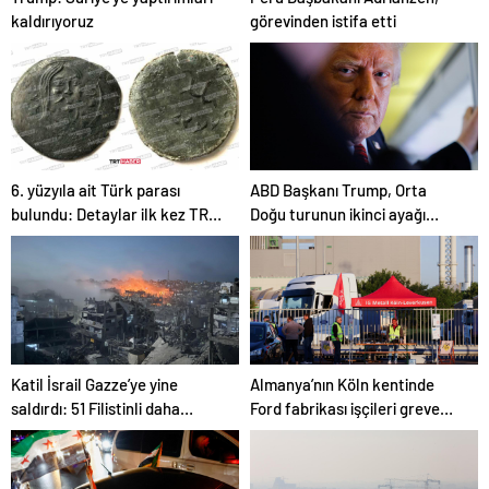
kaldırıyoruz
görevinden istifa etti
6. yüzyıla ait Türk parası
ABD Başkanı Trump, Orta
bulundu: Detaylar ilk kez TRT
Doğu turunun ikinci ayağı
Haber’de
Katar’da
Katil İsrail Gazze’ye yine
Almanya’nın Köln kentinde
saldırdı: 51 Filistinli daha
Ford fabrikası işçileri greve
hayatını kaybetti
gitti