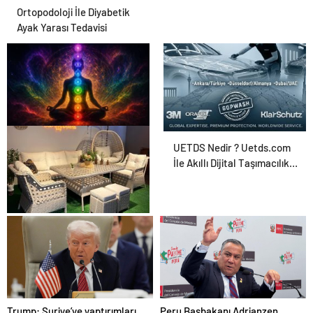
Ortopodoloji İle Diyabetik
Ayak Yarası Tedavisi
Zihnin Gizemli Sınırları ve
UETDS Nedir ? Uetds.com
Ötesi : Nasılnedir.com
İle Akıllı Dijital Taşımacılık
Yazılımı
Bahçe Mobilyaları
Seçerken Nelere Dikkat
Etmeli
Trump: Suriye’ye yaptırımları
Peru Başbakanı Adrianzen,