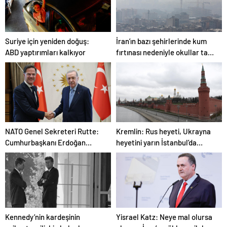
Suriye için yeniden doğuş:
İran’ın bazı şehirlerinde kum
ABD yaptırımları kalkıyor
fırtınası nedeniyle okullar tatil
edildi
NATO Genel Sekreteri Rutte:
Kremlin: Rus heyeti, Ukrayna
Cumhurbaşkanı Erdoğan
heyetini yarın İstanbul’da
NATO içinde inanılmaz bir lider
bekleyecek
Kennedy’nin kardeşinin
Yisrael Katz: Neye mal olursa