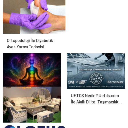
Ortopodoloji İle Diyabetik
Ayak Yarası Tedavisi
Zihnin Gizemli Sınırları ve
UETDS Nedir ? Uetds.com
Ötesi : Nasılnedir.com
İle Akıllı Dijital Taşımacılık
Yazılımı