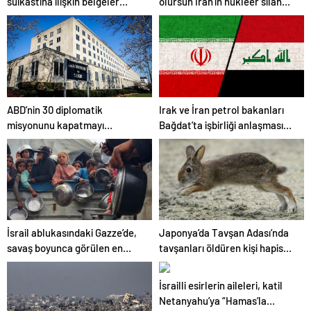
suikastına ilişkin belgeler
olursun İran’ın nükleer silah
yayımlandı
elde etmesini engelleyeceğiz
ABD’nin 30 diplomatik
Irak ve İran petrol bakanları
misyonunu kapatmayı
Bağdat’ta işbirliği anlaşması
planladığı iddia edildi
imzaladı
İsrail ablukasındaki Gazze’de,
Japonya’da Tavşan Adası’nda
savaş boyunca görülen en
tavşanları öldüren kişi hapis
kötü insani durum yaşanıyor
cezasına çarptırıldı
İsrailli esirlerin aileleri, katil
Netanyahu’ya “Hamas’la