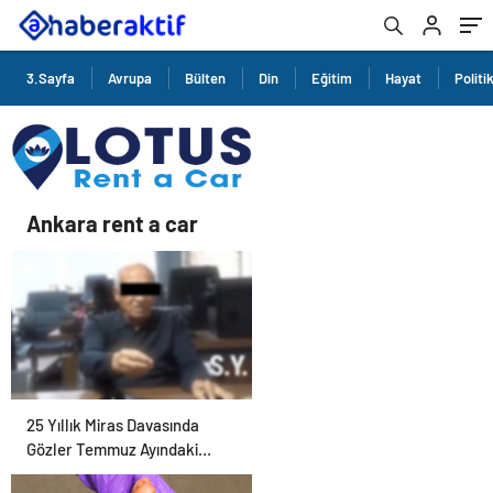
3.Sayfa
Avrupa
Bülten
Din
Eğitim
Hayat
Politi
Ankara rent a car
25 Yıllık Miras Davasında
Gözler Temmuz Ayındaki
Karar Duruşmasına Çevrildi