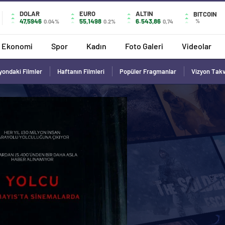
DOLAR
EURO
ALTIN
BITCOIN
47,5946
55,1498
6.543,86
%
0.04%
0.2%
0,74
Ekonomi
Spor
Kadın
Foto Galeri
Videolar
yondaki Filmler
Haftanın Filmleri
Popüler Fragmanlar
Vizyon Tak