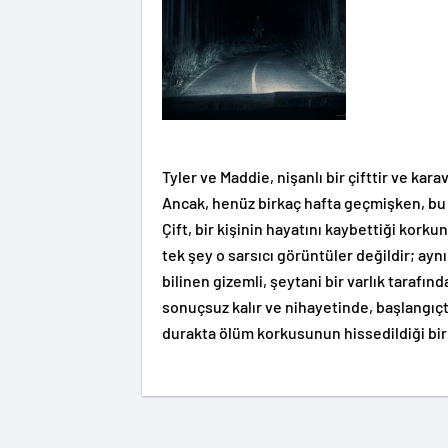
Tyler ve Maddie, nişanlı bir çifttir ve kara
Ancak, henüz birkaç hafta geçmişken, bu 
Çift, bir kişinin hayatını kaybettiği korku
tek şey o sarsıcı görüntüler değildir; aynı
bilinen gizemli, şeytani bir varlık tarafın
sonuçsuz kalır ve nihayetinde, başlangıçt
durakta ölüm korkusunun hissedildiği bi