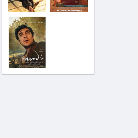
Saplantı
Modi: Deliliğin
Kanadında Üç Gün
Pinokyo: Kanlı Masal
İzci Takımı: Şelalenin
Peşinde