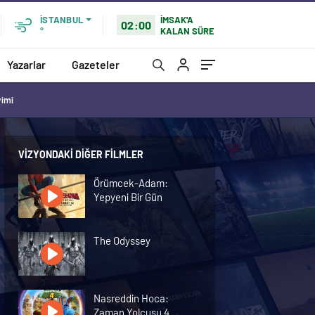
İMSAK'A
İSTANBUL
02:00
KALAN SÜRE
°
Yazarlar
Gazeteler
vimi
VIZYONDAKI DIĞER FILMLER
Örümcek-Adam:
Yepyeni Bir Gün
The Odyssey
Nasreddin Hoca:
Zaman Yolcusu 4