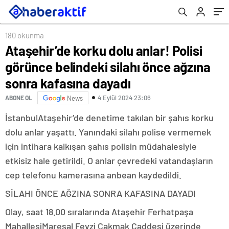
dayadı
180 okunma
Ataşehir’de korku dolu anlar! Polisi
görünce belindeki silahı önce ağzına
sonra kafasına dayadı
4 Eylül 2024 23:06
ABONE OL
News
İstanbulAtaşehir’de denetime takılan bir şahıs korku
dolu anlar yaşattı. Yanındaki silahı polise vermemek
için intihara kalkışan şahıs polisin müdahalesiyle
etkisiz hale getirildi. O anlar çevredeki vatandaşların
cep telefonu kamerasına anbean kaydedildi.
SİLAHI ÖNCE AĞZINA SONRA KAFASINA DAYADI
Olay, saat 18.00 sıralarında Ataşehir Ferhatpaşa
MahallesiMareşal Fevzi Çakmak Caddesi üzerinde