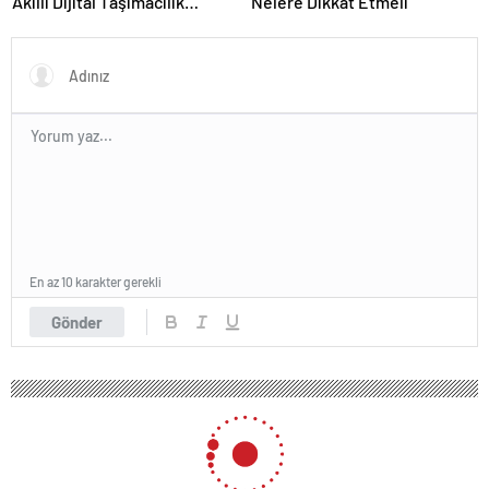
Akıllı Dijital Taşımacılık
Nelere Dikkat Etmeli
Yazılımı
En az 10 karakter gerekli
Gönder
177 okunma
Hakan Çalhanoğlu, 2024 Ballon d’Or