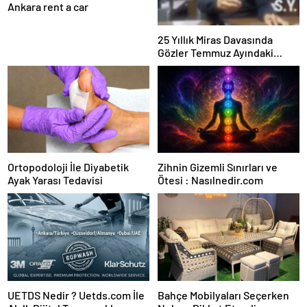
Ankara rent a car
25 Yıllık Miras Davasında
Gözler Temmuz Ayındaki
Karar Duruşmasına Çevrildi
Ortopodoloji İle Diyabetik
Zihnin Gizemli Sınırları ve
Ayak Yarası Tedavisi
Ötesi : Nasılnedir.com
UETDS Nedir ? Uetds.com İle
Bahçe Mobilyaları Seçerken