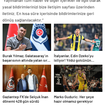
“Yayınlanan tüm haber ve diğer içerikler ile ilgili olarak
yasal bildirimlerinizi bize iletişim sayfası üzerinden
iletiniz. En kısa süre içerisinde bildirimlerinize geri
dönüş sağlanılacaktır.”
Burak Yılmaz, Galatasaray’ın
İtalyanlar, Edin Dzeko’yu
başarısının altında yatan sırrı
istiyor! Yıldız golcünün
açıkladı
transfer kararı şaşırttı…
Gaziantep FK’de Selçuk İnan
Marko Guduric: Her şeye
dönemi 428 gün sürdü
hazır olmamız gerekiyor