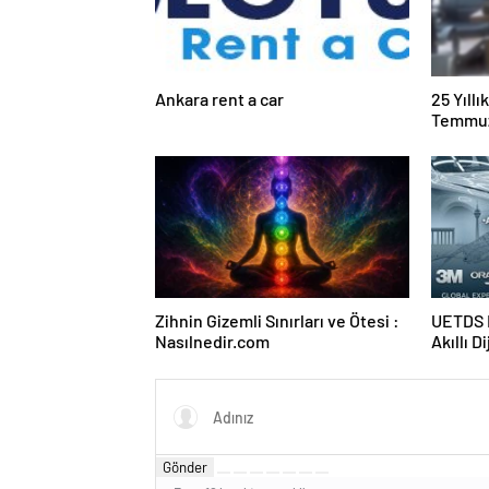
Ankara rent a car
25 Yıll
Temmuz
Duruşma
Zihnin Gizemli Sınırları ve Ötesi :
UETDS N
Nasılnedir.com
Akıllı D
Gönder