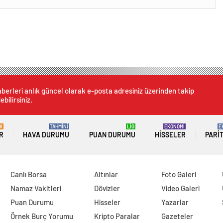
berleri anlık güncel olarak e-posta adresiniz üzerinden takip
ebilirsiniz.
K
TAHMİNİ
LİG
EKONOMİ
E
R
HAVA DURUMU
PUAN DURUMU
HISSELER
PARI
Canlı Borsa
Altınlar
Foto Galeri
Namaz Vakitleri
Dövizler
Video Galeri
Puan Durumu
Hisseler
Yazarlar
Örnek Burç Yorumu
Kripto Paralar
Gazeteler