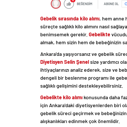
0
BEĞENDİM
ABONE OL
Gebelik sırasında kilo alımı
, hem anne h
süreçte sağlıklı kilo alımını nasıl sağlay
benimsemek gerekir.
Gebelikte
vücudun
almak, hem sizin hem de bebeğinizin sağl
Ankara'da yaşıyorsanız ve gebelik süreci
Diyetisyen Selin Şenel
size yardımcı ola
ihtiyaçlarınızı analiz ederek, size ve be
dengeli bir beslenme programı ile gebel
sağlıklı gelişimini destekleyebilirsiniz.
Gebelikte kilo alımı
konusunda daha fazl
için Ankara'daki diyetisyenlerden biri ola
gebelik süreci geçirmek ve bebeğinizin
alışkanlıkları edinmek çok önemlidir.