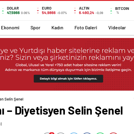
DOLAR
EURO
ALTIN
BITCOIN
47,5966
54,9866
6.490,24
%
0.06%
-0.07%
-0,09
Ekonomi
Spor
Kadın
Foto Galeri
Videolar
yen Selin Şenel
ı – Diyetisyen Selin Şenel