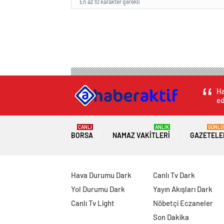
En az 10 karakter gerekli
Ha
ed
CANLI
ANLIK
GÜNLÜ
BORSA
NAMAZ VAKITLERI
GAZETELE
Hava Durumu Dark
Canlı Tv Dark
Yol Durumu Dark
Yayın Akışları Dark
Canlı Tv Light
Nöbetçi Eczaneler
Son Dakika