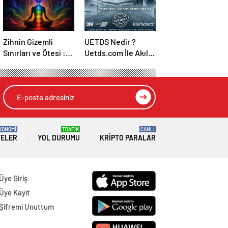
Zihnin Gizemli
UETDS Nedir ?
Sınırları ve Ötesi :
Uetds.com İle Akıllı
Nasılnedir.com
Dijital Taşımacılık
Yazılımı
KONOMİ
TRAFİK
CANLI
TELER
YOL DURUMU
KRIPTO PARALAR
Üye Giriş
Üye Kayıt
Şifremi Unuttum