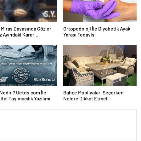
ık Miras Davasında Gözler
Ortopodoloji İle Diyabetik Ayak
 Ayındaki Karar
Yarası Tedavisi
sına Çevrildi
edir ? Uetds.com İle
Bahçe Mobilyaları Seçerken
ijital Taşımacılık Yazılımı
Nelere Dikkat Etmeli