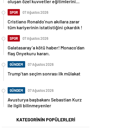
oluşan özel kuvvetler eğitimlerini
başlattı.
SPOR
07 Ağustos 2026
Cristiano Ronaldo’nun akıllara zarar
tüm kariyerinin istatistiğini çıkardık !
SPOR
07 Ağustos 2026
Galatasaray’a kötü haber! Monaco’dan
flaş Onyekuru kararı.
GÜNDEM
07 Ağustos 2026
Trump’tan seçim sonrası ilk mülakat
GÜNDEM
07 Ağustos 2026
Avusturya başbakanı Sebastian Kurz
ile ilgili bilinmeyenler
KATEGORİNİN POPÜLERLERİ