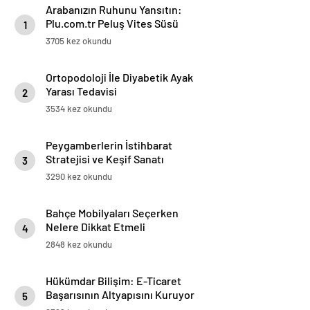
Arabanızın Ruhunu Yansıtın:
Plu.com.tr Peluş Vites Süsü
1
Modelleri
3705 kez okundu
Ortopodoloji İle Diyabetik Ayak
Yarası Tedavisi
2
3534 kez okundu
Peygamberlerin İstihbarat
Stratejisi ve Keşif Sanatı
3
3290 kez okundu
Bahçe Mobilyaları Seçerken
Nelere Dikkat Etmeli
4
2848 kez okundu
Hükümdar Bilişim: E-Ticaret
Başarısının Altyapısını Kuruyor
5