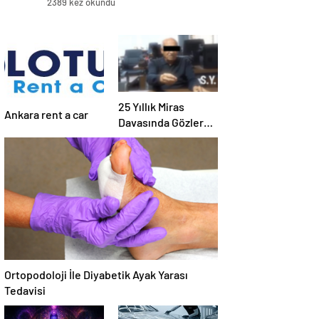
2389 kez okundu
25 Yıllık Miras
Ankara rent a car
Davasında Gözler
Temmuz Ayındaki
Karar Duruşmasına
Çevrildi
Ortopodoloji İle Diyabetik Ayak Yarası
Tedavisi