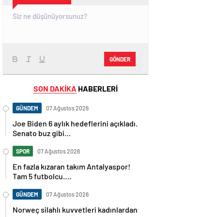
GÖNDER
SON DAKİKA
HABERLERİ
GÜNDEM
07 Ağustos 2026
Joe Biden 6 aylık hedeflerini açıkladı.
Senato buz gibi…
SPOR
07 Ağustos 2026
En fazla kızaran takım Antalyaspor!
Tam 5 futbolcu….
GÜNDEM
07 Ağustos 2026
Norweç silahlı kuvvetleri kadınlardan