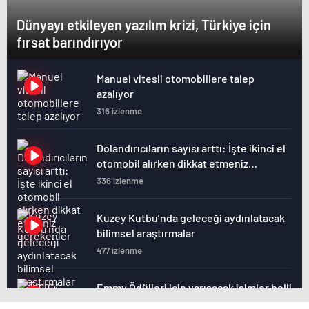
Dünyayı etkileyen yazılım krizi, Türkiye için
fırsat barındırıyor
Manuel vitesli otomobillere talep
azalıyor
316 izlenme
Dolandırıcıların sayısı arttı: İşte ikinci el
otomobil alırken dikkat etmeniz
gerekenler
336 izlenme
Kuzey Kutbu’nda geleceği aydınlatacak
bilimsel araştırmalar
477 izlenme
Emmy Ödülleri için yarışacak isimler belli
oldu