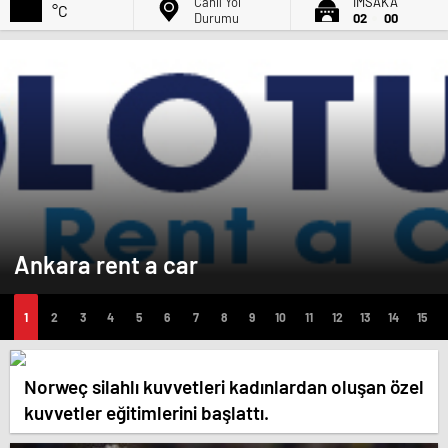
Canlı Yol
İMSAK'A
°C
Durumu
02
00
Ankara rent a car
Norweç silahlı kuvvetleri kadınlardan oluşan özel
kuvvetler eğitimlerini başlattı.