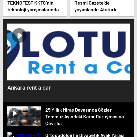
TEKNOFEST KKTC’nin
Resmi Gazete’de
teknoloji yarışmalarında 4
yayımlandı: Atatürk
ana kategoride birinciler
Havalimanı terminal
belli oldu
binaları teknopark ilan
edildi
Ankara rent a car
25 Yıllık Miras Davasında Gözler
Temmuz Ayındaki Karar Duruşmasına
Çevrildi
Ortopodoloji İle Diyabetik Ayak Yarası