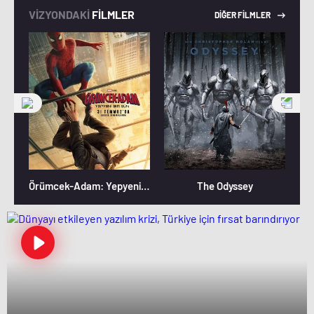
VİZYONDAKİ
FİLMLER
DİĞER FİLMLER
Örümcek-Adam: Yepyeni Bir Gün
The Odyssey