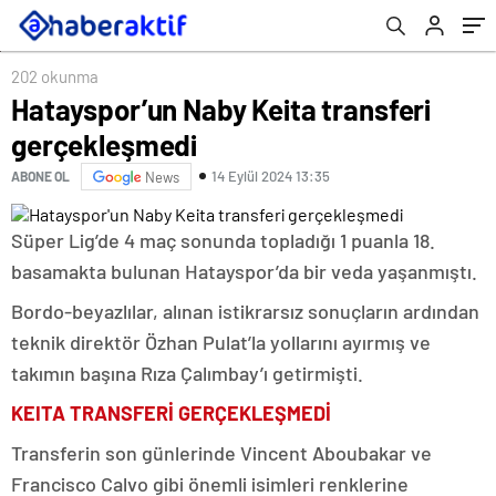
202 okunma
Hatayspor’un Naby Keita transferi
gerçekleşmedi
14 Eylül 2024 13:35
ABONE OL
News
Süper Lig’de 4 maç sonunda topladığı 1 puanla 18.
basamakta bulunan Hatayspor’da bir veda yaşanmıştı.
Bordo-beyazlılar, alınan istikrarsız sonuçların ardından
teknik direktör Özhan Pulat’la yollarını ayırmış ve
takımın başına Rıza Çalımbay’ı getirmişti.
KEITA TRANSFERİ GERÇEKLEŞMEDİ
Transferin son günlerinde Vincent Aboubakar ve
Francisco Calvo gibi önemli isimleri renklerine