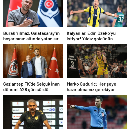
Burak Yılmaz, Galatasaray’ın
İtalyanlar, Edin Dzeko’yu
başarısının altında yatan sırrı
istiyor! Yıldız golcünün
açıkladı
transfer kararı şaşırttı…
Gaziantep FK’de Selçuk İnan
Marko Guduric: Her şeye
dönemi 428 gün sürdü
hazır olmamız gerekiyor