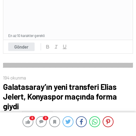
En az 10 karakter gerekli
Gönder
194 okunma
Galatasaray’ın yeni transferi Elias
Jelert, Konyaspor maçında forma
giydi
17 Ağustos 2024 05:09
ABONE OL
News
0
0
0
0
Galatasaray’ın yeni transfer ettiği Danimarkalı futbolcu
Elias Jelert, Konyaspor karşısında sarı-kırmızılı