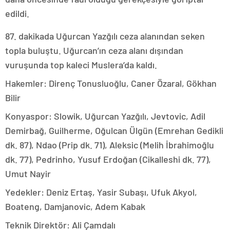
edildi.
87. dakikada Uğurcan Yazğılı ceza alanından seken
topla buluştu. Uğurcan’ın ceza alanı dışından
vuruşunda top kaleci Muslera’da kaldı.
Hakemler: Direnç Tonusluoğlu, Caner Özaral, Gökhan
Bilir
Konyaspor: Slowik, Uğurcan Yazğılı, Jevtovic, Adil
Demirbağ, Guilherme, Oğulcan Ülgün (Emrehan Gedikli
dk. 87), Ndao (Prip dk. 71), Aleksic (Melih İbrahimoğlu
dk. 77), Pedrinho, Yusuf Erdoğan (Cikalleshi dk. 77),
Umut Nayir
Yedekler: Deniz Ertaş, Yasir Subaşı, Ufuk Akyol,
Boateng, Damjanovic, Adem Kabak
Teknik Direktör: Ali Çamdalı