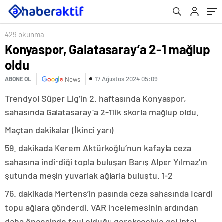
429 okunma
Konyaspor, Galatasaray’a 2-1 mağlup
oldu
17 Ağustos 2024 05:09
ABONE OL
News
Trendyol Süper Lig’in 2. haftasında Konyaspor,
sahasında Galatasaray’a 2-1’lik skorla mağlup oldu.
Maçtan dakikalar (İkinci yarı)
59. dakikada Kerem Aktürkoğlu’nun kafayla ceza
sahasına indirdiği topla buluşan Barış Alper Yılmaz’ın
şutunda meşin yuvarlak ağlarla buluştu. 1-2
76. dakikada Mertens’in pasında ceza sahasında Icardi
topu ağlara gönderdi. VAR incelemesinin ardından
daha öncesinde faul olduğu gerekçesiyle gol iptal