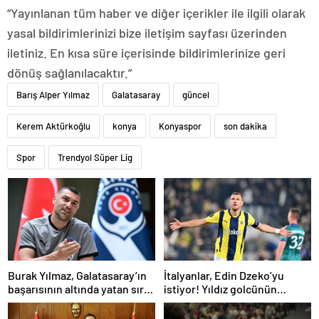
“Yayınlanan tüm haber ve diğer içerikler ile ilgili olarak
yasal bildirimlerinizi bize iletişim sayfası üzerinden
iletiniz. En kısa süre içerisinde bildirimlerinize geri
dönüş sağlanılacaktır.”
Barış Alper Yılmaz
Galatasaray
güncel
Kerem Aktürkoğlu
konya
Konyaspor
son dakika
Spor
Trendyol Süper Lig
Burak Yılmaz, Galatasaray’ın
İtalyanlar, Edin Dzeko’yu
başarısının altında yatan sırrı
istiyor! Yıldız golcünün
açıkladı
transfer kararı şaşırttı…