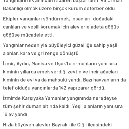
Yangınların ilk anından itibaren başta Tarım ve Orman
Bakanlığı olmak üzere birçok kurum seferber oldu.
Ekipler yangınları söndürmek, insanları, doğadaki
canlıları ve yeşili korumak için alevlerle adeta göğüs
göğüse mücadele etti.
Yangınlar nedeniyle büyüleyici güzelliğe sahip yeşil
alanlar, kara ve gri renge dönüştü.
İzmir, Aydın, Manisa ve Uşak’ta ormanların yanı sıra
kiminin yıllarca emek verdiği zeytin ve incir ağaçları
kiminin de evi ya da mahsulü yandı. Bazı hayvanların da
telef olduğu yangınlarda 142 yapı zarar gördü.
İzmir’de Karşıyaka Yamanlar yangınında neredeyse
tüm şehir duman altında kaldı. Yeşil alanların yanı sıra
16 ev yandı.
Hızla büyüyen alevler Bayraklı ile Çiğli ilçesindeki