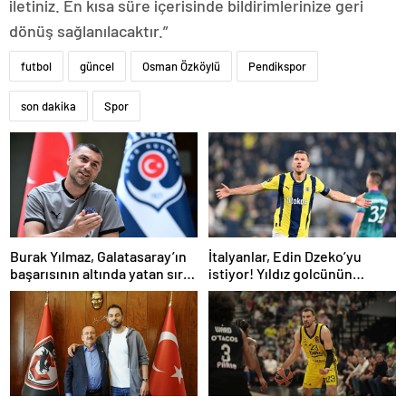
iletiniz. En kısa süre içerisinde bildirimlerinize geri
dönüş sağlanılacaktır.”
futbol
güncel
Osman Özköylü
Pendikspor
son dakika
Spor
Burak Yılmaz, Galatasaray’ın
İtalyanlar, Edin Dzeko’yu
başarısının altında yatan sırrı
istiyor! Yıldız golcünün
açıkladı
transfer kararı şaşırttı…