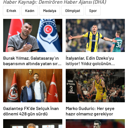
Haber Kaynağı: Demirören Haber Ajansı (DHA)
Erkek
Kadın
Madalya
Olimpiyat
Spor
Burak Yılmaz, Galatasaray’ın
İtalyanlar, Edin Dzeko’yu
başarısının altında yatan sırrı
istiyor! Yıldız golcünün
açıkladı
transfer kararı şaşırttı…
Gaziantep FK’de Selçuk İnan
Marko Guduric: Her şeye
dönemi 428 gün sürdü
hazır olmamız gerekiyor