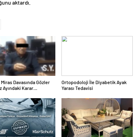
uğunu aktardı.
ık Miras Davasında Gözler
Ortopodoloji İle Diyabetik Ayak
 Ayındaki Karar
Yarası Tedavisi
sına Çevrildi