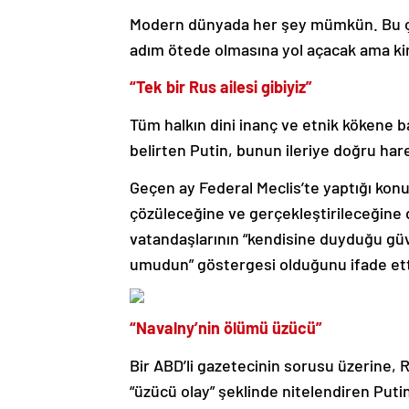
Modern dünyada her şey mümkün. Bu ça
adım ötede olmasına yol açacak ama ki
“Tek bir Rus ailesi gibiyiz”
Tüm halkın dini inanç ve etnik kökene bak
belirten Putin, bunun ileriye doğru har
Geçen ay Federal Meclis’te yaptığı kon
çözüleceğine ve gerçekleştirileceğine
vatandaşlarının “kendisine duyduğu güve
umudun” göstergesi olduğunu ifade ett
“Navalny’nin ölümü üzücü”
Bir ABD’li gazetecinin sorusu üzerine,
“üzücü olay” şeklinde nitelendiren Puti