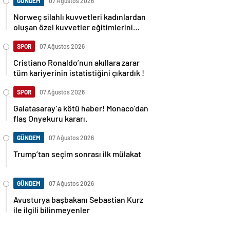
GÜNDEM
07 Ağustos 2026
Norweç silahlı kuvvetleri kadınlardan
oluşan özel kuvvetler eğitimlerini
başlattı.
SPOR
07 Ağustos 2026
Cristiano Ronaldo’nun akıllara zarar
tüm kariyerinin istatistiğini çıkardık !
SPOR
07 Ağustos 2026
Galatasaray’a kötü haber! Monaco’dan
flaş Onyekuru kararı.
GÜNDEM
07 Ağustos 2026
Trump’tan seçim sonrası ilk mülakat
GÜNDEM
07 Ağustos 2026
Avusturya başbakanı Sebastian Kurz
ile ilgili bilinmeyenler