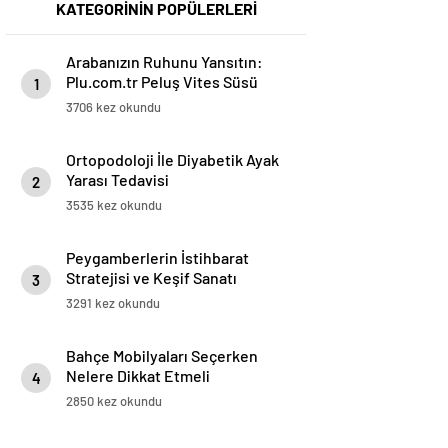
KATEGORİNİN POPÜLERLERİ
Arabanızın Ruhunu Yansıtın:
Plu.com.tr Peluş Vites Süsü
1
Modelleri
3706 kez okundu
Ortopodoloji İle Diyabetik Ayak
Yarası Tedavisi
2
3535 kez okundu
Peygamberlerin İstihbarat
Stratejisi ve Keşif Sanatı
3
3291 kez okundu
Bahçe Mobilyaları Seçerken
Nelere Dikkat Etmeli
4
2850 kez okundu