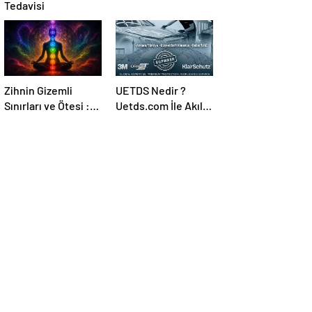
Tedavisi
Zihnin Gizemli
UETDS Nedir ?
Sınırları ve Ötesi :
Uetds.com İle Akıllı
Nasılnedir.com
Dijital Taşımacılık
Yazılımı