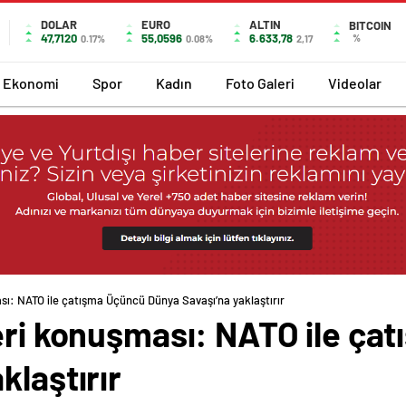
DOLAR
EURO
ALTIN
BITCOIN
47,7120
55,0596
6.633,78
%
0.17%
0.08%
2,17
Ekonomi
Spor
Kadın
Foto Galeri
Videolar
sı: NATO ile çatışma Üçüncü Dünya Savaşı’na yaklaştırır
feri konuşması: NATO ile ça
klaştırır