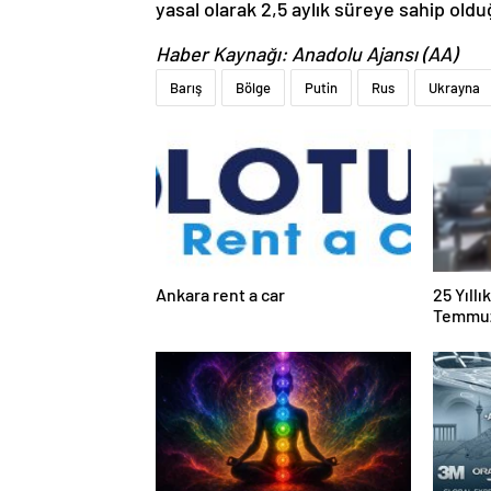
yasal olarak 2,5 aylık süreye sahip old
Haber Kaynağı: Anadolu Ajansı (AA)
Barış
Bölge
Putin
Rus
Ukrayna
Ankara rent a car
25 Yıll
Temmuz
Duruşma