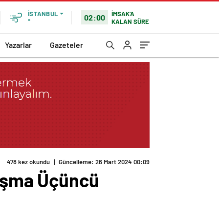
İMSAK'A
İSTANBUL
02:00
KALAN SÜRE
°
Yazarlar
Gazeteler
478 kez okundu
|
Güncelleme: 26 Mart 2024 00:09
tışma Üçüncü