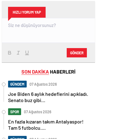
HIZLI YORUM YAP
GÖNDER
SON DAKİKA
HABERLERİ
GÜNDEM
07 Ağustos 2026
Joe Biden 6 aylık hedeflerini açıkladı.
Senato buz gibi…
SPOR
07 Ağustos 2026
En fazla kızaran takım Antalyaspor!
Tam 5 futbolcu….