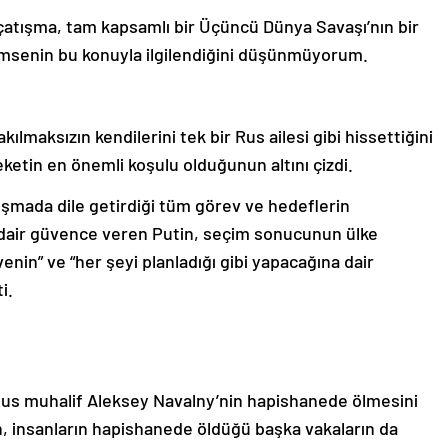
tışma, tam kapsamlı bir Üçüncü Dünya Savaşı’nın bir
msenin bu konuyla ilgilendiğini düşünmüyorum.
ılmaksızın kendilerini tek bir Rus ailesi gibi hissettiğini
eketin en önemli koşulu olduğunun altını çizdi.
uşmada dile getirdiği tüm görev ve hedeflerin
 dair güvence veren Putin, seçim sonucunun ülke
nin” ve “her şeyi planladığı gibi yapacağına dair
i.
 Rus muhalif Aleksey Navalny’nin hapishanede ölmesini
n, insanların hapishanede öldüğü başka vakaların da