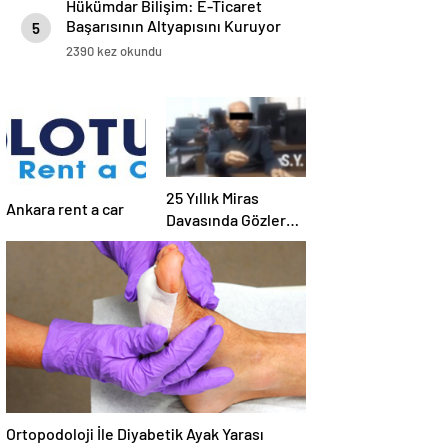
Hükümdar Bilişim: E-Ticaret
Başarısının Altyapısını Kuruyor
5
2390 kez okundu
25 Yıllık Miras
Ankara rent a car
Davasında Gözler
Temmuz Ayındaki
Karar Duruşmasına
Çevrildi
Ortopodoloji İle Diyabetik Ayak Yarası