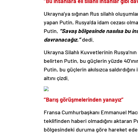
“Bu insanlara eli silahlı insanlar gibi 
Ukrayna’ya sığınan Rus silahlı oluşumları
yapan Putin, Rusya’da idam cezası olmasa
Putin,
“Savaş bölgesinde nasılsa bu insa
davranacağız.”
dedi.
Ukrayna Silahlı Kuvvetlerinin Rusya’nın s
belirten Putin, bu güçlerin yüzde 40’ını
Putin, bu güçlerin akılsızca saldırdığı
altını çizdi.
“Barış görüşmelerinden yanayız”
Fransa Cumhurbaşkanı Emmanuel Macron
teklifinden haberi olmadığını aktaran P
bölgesindeki duruma göre hareket edece