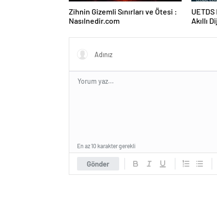
Zihnin Gizemli Sınırları ve Ötesi :
UETDS N
Nasılnedir.com
Akıllı D
En az 10 karakter gerekli
Gönder