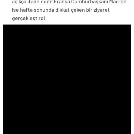
açıkça ifade eden Fransa Cumhurbaşkanı Macron
ise hafta sonunda dikkat çeken bir ziyaret
gerçekleştirdi.