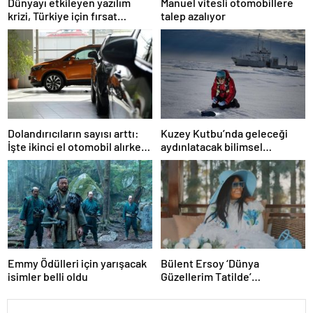
Dünyayı etkileyen yazılım
Manuel vitesli otomobillere
krizi, Türkiye için fırsat
talep azalıyor
barındırıyor
Dolandırıcıların sayısı arttı:
Kuzey Kutbu’nda geleceği
İşte ikinci el otomobil alırken
aydınlatacak bilimsel
dikkat etmeniz gerekenler
araştırmalar
Emmy Ödülleri için yarışacak
Bülent Ersoy ‘Dünya
isimler belli oldu
Güzellerim Tatilde’
programını bıraktı