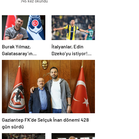
745 kez okundu
Burak Yılmaz,
İtalyanlar, Edin
Galatasaray’ın
Dzeko’yu istiyor!
başarısının altında
Yıldız golcünün
yatan sırrı açıkladı
transfer kararı
şaşırttı…
Gaziantep FK’de Selçuk İnan dönemi 428
gün sürdü