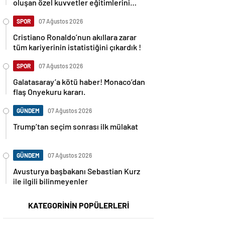
oluşan özel kuvvetler eğitimlerini
başlattı.
SPOR
07 Ağustos 2026
Cristiano Ronaldo’nun akıllara zarar
tüm kariyerinin istatistiğini çıkardık !
SPOR
07 Ağustos 2026
Galatasaray’a kötü haber! Monaco’dan
flaş Onyekuru kararı.
GÜNDEM
07 Ağustos 2026
Trump’tan seçim sonrası ilk mülakat
GÜNDEM
07 Ağustos 2026
Avusturya başbakanı Sebastian Kurz
ile ilgili bilinmeyenler
KATEGORİNİN POPÜLERLERİ