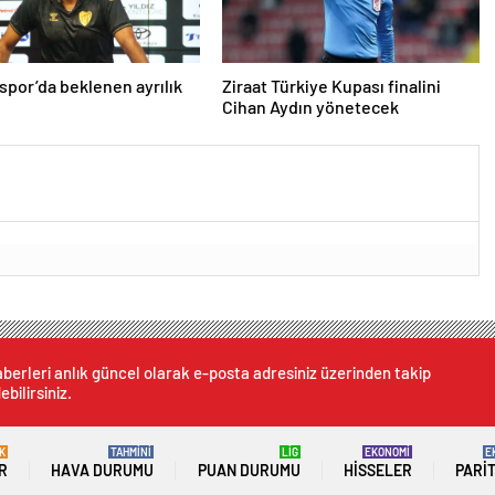
spor’da beklenen ayrılık
Ziraat Türkiye Kupası finalini
ı
Cihan Aydın yönetecek
berleri anlık güncel olarak e-posta adresiniz üzerinden takip
ebilirsiniz.
K
TAHMİNİ
LİG
EKONOMİ
E
R
HAVA DURUMU
PUAN DURUMU
HISSELER
PARI