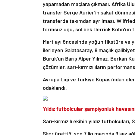
yapamadan maçlara çıkması, Afrika Ulu
transfer Serge Aurier’in sakat dönmesi,
transferde takımdan ayrılması, Wilfrie
formsuzluğu, sol bek Derrick Köhn’ün tr
Mart ayı öncesinde yoğun fikstüre ve 
ilerleyen Galatasaray, 8 maçlık galibiye
Buruk’un Barış Alper Yılmaz, Berkan Kut
çözümler, sarı-kırmızılıların performansı
Avrupa Ligi ve Türkiye Kupası’ndan el
odaklandı.
Yıldız futbolcular şampiyonluk havasına
Sarı-kırmızılı ekibin yıldız futbolcular
Skor ürettiği son 7 lig maçında 9 kez ağl