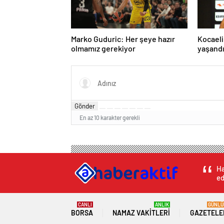
Marko Guduric: Her şeye hazır
Kocaeli
olmamız gerekiyor
yaşand
Gönder
En az 10 karakter gerekli
Ha
ed
CANLI
ANLIK
GÜNLÜ
BORSA
NAMAZ VAKITLERI
GAZETELE