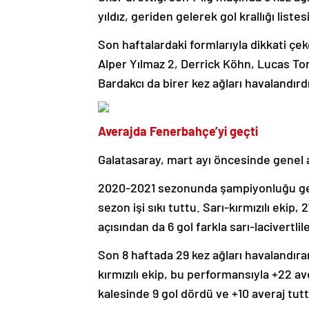
yıldız, geriden gelerek gol krallığı liste
Son haftalardaki formlarıyla dikkati ç
Alper Yılmaz 2, Derrick Köhn, Lucas To
Bardakcı da birer kez ağları havalandırdı
Averajda Fenerbahçe’yi geçti
Galatasaray, mart ayı öncesinde genel 
2020-2021 sezonunda şampiyonluğu gene
sezon işi sıkı tuttu. Sarı-kırmızılı ekip
açısından da 6 gol farkla sarı-lacivertlil
Son 8 haftada 29 kez ağları havalandıra
kırmızılı ekip, bu performansıyla +22 av
kalesinde 9 gol dördü ve +10 averaj tut