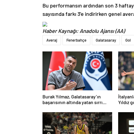
Bu performansın ardından son 3 haftaya 
sayısında farkı 3’e indirirken genel aver
Haber Kaynağı: Anadolu Ajansı (AA)
Averaj
Fenerbahçe
Galatasaray
Gol
Burak Yılmaz, Galatasaray’ın
İtalyanl
başarısının altında yatan sırrı
Yıldız 
açıkladı
şaşırtt