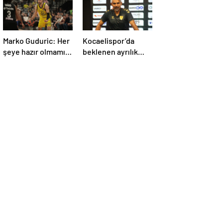
Marko Guduric: Her
Kocaelispor’da
şeye hazır olmamız
beklenen ayrılık
gerekiyor
yaşandı