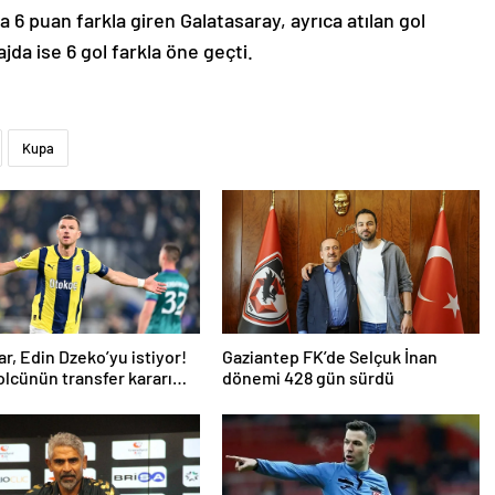
6 puan farkla giren Galatasaray, ayrıca atılan gol
ajda ise 6 gol farkla öne geçti.
Kupa
ar, Edin Dzeko’yu istiyor!
Gaziantep FK’de Selçuk İnan
golcünün transfer kararı
dönemi 428 gün sürdü
ı…