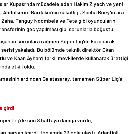
slar Kupası’nda mücadele eden Hakim Ziyech ve yeni
 Abdülkerim Bardakcı’nın sakatlığı, Sacha Boey’in ara
d Zaha, Tanguy Ndombele ve Tete gibi oyuncuların
ansferinin geç yapılması gibi sorunlarla boğuştu.
yaşanan sorunlara rağmen Süper Lig’de kazanarak
t serisi yakaladı. Bu bölümde teknik direktör Okan
lu ve Kaan Ayhan’ı farklı mevkilerde kullanarak ürettiği
nda etkili oldu.
enmesinin ardından Galatasaray, tamamen Süper Lig’e
 girdi
ı, Süper Lig’de son 8 haftaya damga vurdu.
arı sarsan Icardi, toplamda 23 gole ulaştı. Arjantinli