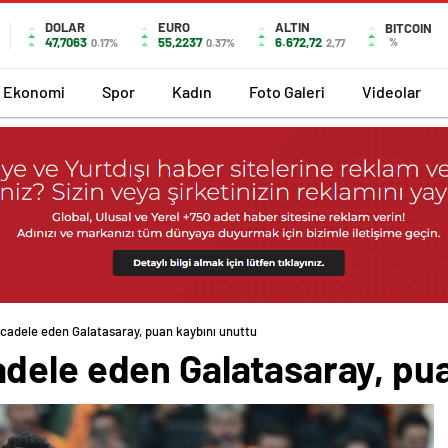
DOLAR
EURO
ALTIN
BITCOIN
47,7063
55,2237
6.672,72
%
0.17%
0.37%
2,77
Ekonomi
Spor
Kadın
Foto Galeri
Videolar
cadele eden Galatasaray, puan kaybını unuttu
dele eden Galatasaray, pua