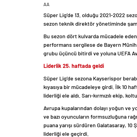
AA
Süper Lig’de 13. olduğu 2021-2022 sezo
sezon teknik direktör yönetiminde şam
Bu sezon dört kulvarda mücadele eden G
performans sergilese de Bayern Münih,
grubu üçüncü bitirdi ve yoluna UEFA Av
Liderlik 25. haftada geldi
Süper Lig’de sezona Kayserispor beraberl
kıyasıya bir mücadeleye girdi. İlk 10 ha
liderliği ele aldı. Sarı-kırmızılı ekip, ko
Avrupa kupalarından dolayı yoğun ve yoru
ve bazı oyuncuların formsuzluğuna rağm
puana yarışı sürdüren Galatasaray, 10 
liderliği ele geçirdi.