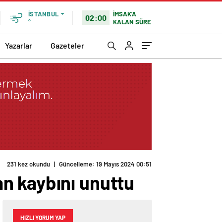
İMSAK'A
İSTANBUL
02:00
KALAN SÜRE
°
Yazarlar
Gazeteler
231 kez okundu
|
Güncelleme: 19 Mayıs 2024 00:51
n kaybını unuttu
HIZLI YORUM YAP