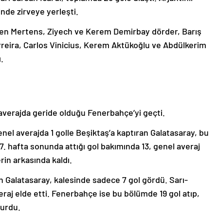
sinde zirveye yerleşti.
eken Mertens, Ziyech ve Kerem Demirbay dörder, Barış
rreira, Carlos Vinicius, Kerem Aktükoğlu ve Abdülkerim
.
averajda geride olduğu Fenerbahçe’yi geçti.
l averajda 1 golle Beşiktaş’a kaptıran Galatasaray, bu
, 27. hafta sonunda attığı gol bakımında 13, genel averaj
erin arkasında kaldı.
n Galatasaray, kalesinde sadece 7 gol gördü. Sarı-
eraj elde etti. Fenerbahçe ise bu bölümde 19 gol atıp,
turdu.