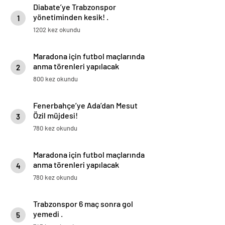
Diabate’ye Trabzonspor
yönetiminden kesik! .
1
1202 kez okundu
Maradona için futbol maçlarında
anma törenleri yapılacak
2
800 kez okundu
Fenerbahçe’ye Ada’dan Mesut
Özil müjdesi!
3
780 kez okundu
Maradona için futbol maçlarında
anma törenleri yapılacak
4
780 kez okundu
Trabzonspor 6 maç sonra gol
yemedi .
5