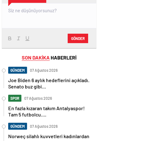
GÖNDER
SON DAKİKA
HABERLERİ
GÜNDEM
07 Ağustos 2026
Joe Biden 6 aylık hedeflerini açıkladı.
Senato buz gibi…
SPOR
07 Ağustos 2026
En fazla kızaran takım Antalyaspor!
Tam 5 futbolcu….
GÜNDEM
07 Ağustos 2026
Norweç silahlı kuvvetleri kadınlardan