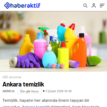
485 okunma
Ankara temizlik
5 Şubat 2026 16:06
ABONE OL
News
Temizlik, hayatın her alanında önem taşıyan bir
unsurdur.
Ankara temizlik
hizmetleri, hem bireylerin