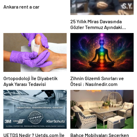
Ankara rent a car
25 Yıllık Miras Davasında
Gözler Temmuz Ayındaki
Karar Duruşmasına Çevrildi
Ortopodoloji İle Diyabetik
Zihnin Gizemli Sınırları ve
Ayak Yarası Tedavisi
Ötesi : Nasılnedir.com
UETDS Nedir ? Uetds.com İle
Bahçe Mobilyaları Seçerken