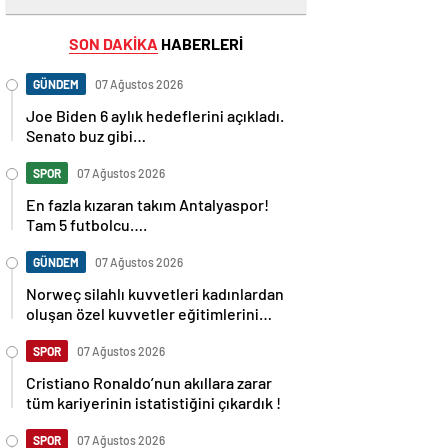
SON DAKİKA
HABERLERİ
GÜNDEM
07 Ağustos 2026
Joe Biden 6 aylık hedeflerini açıkladı.
Senato buz gibi…
SPOR
07 Ağustos 2026
En fazla kızaran takım Antalyaspor!
Tam 5 futbolcu….
GÜNDEM
07 Ağustos 2026
Norweç silahlı kuvvetleri kadınlardan
oluşan özel kuvvetler eğitimlerini
başlattı.
SPOR
07 Ağustos 2026
Cristiano Ronaldo’nun akıllara zarar
tüm kariyerinin istatistiğini çıkardık !
SPOR
07 Ağustos 2026