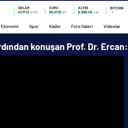
DOLAR
EURO
ALTIN
BITCOIN
47,7113
55,0179
6.566,45
%
0.17%
0%
1,14
Ekonomi
Spor
Kadın
Foto Galeri
Videolar
dından konuşan Prof. Dr. Ercan: 