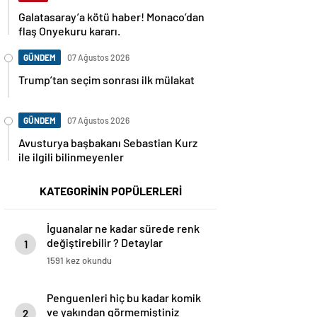
Galatasaray’a kötü haber! Monaco’dan
flaş Onyekuru kararı.
GÜNDEM
07 Ağustos 2026
Trump’tan seçim sonrası ilk mülakat
GÜNDEM
07 Ağustos 2026
Avusturya başbakanı Sebastian Kurz
ile ilgili bilinmeyenler
KATEGORİNİN POPÜLERLERİ
İguanalar ne kadar sürede renk
değiştirebilir ? Detaylar
1
burada…
1591 kez okundu
Penguenleri hiç bu kadar komik
ve yakından görmemiştiniz
2