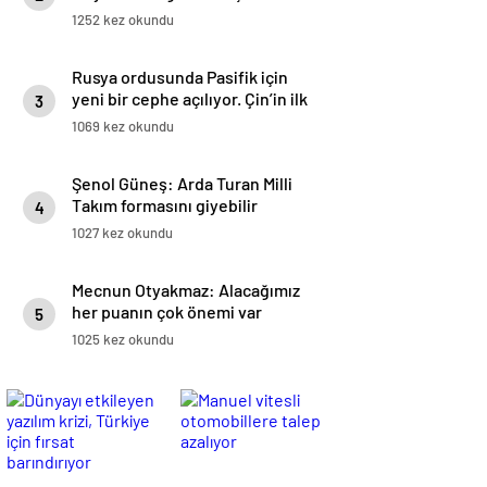
1252 kez okundu
Rusya ordusunda Pasifik için
yeni bir cephe açılıyor. Çin’in ilk
3
tepkisi!
1069 kez okundu
Şenol Güneş: Arda Turan Milli
Takım formasını giyebilir
4
1027 kez okundu
Mecnun Otyakmaz: Alacağımız
her puanın çok önemi var
5
1025 kez okundu