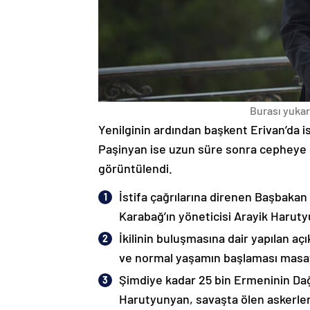
Burası yukarı
Yenilginin ardından başkent Erivan’da i
Paşinyan ise uzun süre sonra cepheye s
görüntülendi.
İstifa çağrılarına direnen Başbakan
Karabağ’ın yöneticisi Arayik Haruty
İkilinin buluşmasına dair yapılan a
ve normal yaşamın başlaması masaya
Şimdiye kadar 25 bin Ermeninin Dağ
Harutyunyan, savaşta ölen askerleri