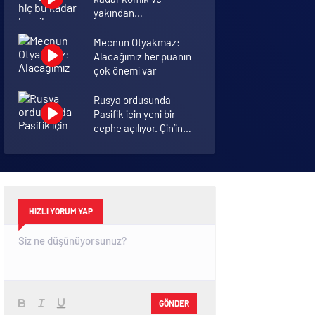
yakından
görmemiştiniz
Mecnun Otyakmaz:
Alacağımız her puanın
çok önemi var
Rusya ordusunda
Pasifik için yeni bir
cephe açılıyor. Çin’in
ilk tepkisi!
Şenol Güneş: Arda
Turan Milli Takım
formasını giyebilir
HIZLI YORUM YAP
GÖNDER