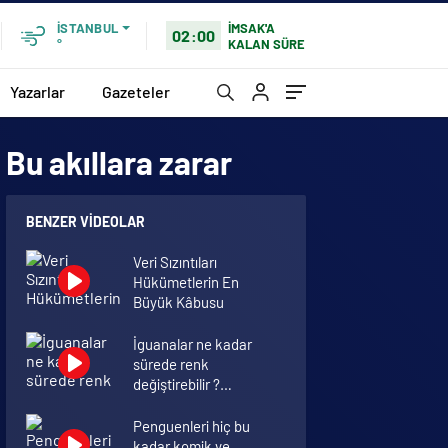
İMSAK'A
İSTANBUL
02:00
KALAN SÜRE
°
Yazarlar
Gazeteler
Bu akıllara zarar
BENZER VIDEOLAR
Veri Sızıntıları
Hükümetlerin En
Büyük Kâbusu
İguanalar ne kadar
sürede renk
değiştirebilir ?
Detaylar burada…
Penguenleri hiç bu
kadar komik ve