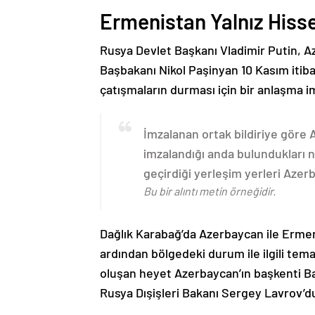
Ermenistan Yalnız Hiss
Rusya Devlet Başkanı Vladimir Putin, 
Başbakanı Nikol Paşinyan 10 Kasım itib
çatışmaların durması için bir anlaşma i
İmzalanan ortak bildiriye göre
imzalandığı anda bulundukları n
geçirdiği yerleşim yerleri Aze
Bu bir alıntı metin örneğidir.
Dağlık Karabağ’da Azerbaycan ile Erme
ardından bölgedeki durum ile ilgili t
oluşan heyet Azerbaycan’ın başkenti B
Rusya Dışişleri Bakanı Sergey Lavrov’d