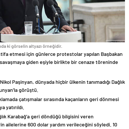
da ki görselin altyazı örneğidir.
stifa etmesi için günlerce protestolar yapılan Başbakan
avaşmaya giden eşiyle birlikte bir cenaze töreninde
 Nikol Paşinyan, dünyada hiçbir ülkenin tanımadığı Dağlık
unyan’la görüştü.
çıklamada çatışmalar sırasında kaçanların geri dönmesi
 yatırıldı.
lık Karabağ’a geri döndüğü bilgisini veren
n ailelerine 600 dolar yardım verileceğini söyledi. 10