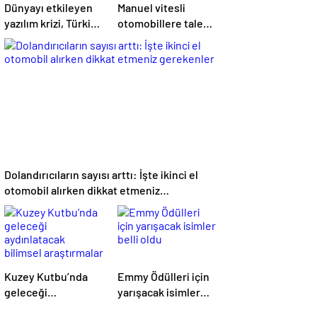
Dünyayı etkileyen
Manuel vitesli
yazılım krizi, Türkiye
otomobillere talep
için fırsat
azalıyor
barındırıyor
Dolandırıcıların sayısı arttı: İşte ikinci el
otomobil alırken dikkat etmeniz
gerekenler
Kuzey Kutbu’nda
Emmy Ödülleri için
geleceği
yarışacak isimler
aydınlatacak
belli oldu