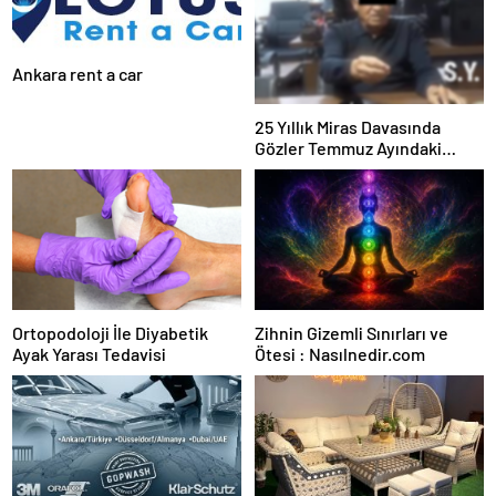
Ankara rent a car
25 Yıllık Miras Davasında
Gözler Temmuz Ayındaki
Karar Duruşmasına Çevrildi
Ortopodoloji İle Diyabetik
Zihnin Gizemli Sınırları ve
Ayak Yarası Tedavisi
Ötesi : Nasılnedir.com