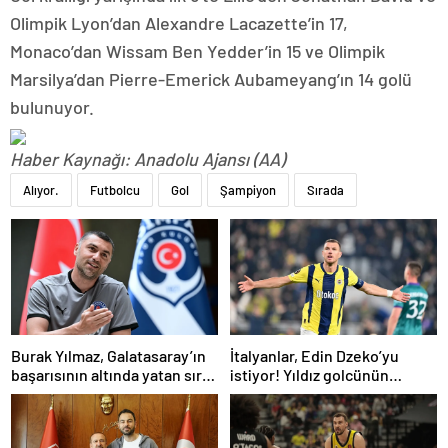
Olimpik Lyon’dan Alexandre Lacazette’in 17,
Monaco’dan Wissam Ben Yedder’in 15 ve Olimpik
Marsilya’dan Pierre-Emerick Aubameyang’ın 14 golü
bulunuyor.
Haber Kaynağı: Anadolu Ajansı (AA)
Alıyor.
Futbolcu
Gol
Şampiyon
Sırada
Burak Yılmaz, Galatasaray’ın
İtalyanlar, Edin Dzeko’yu
başarısının altında yatan sırrı
istiyor! Yıldız golcünün
açıkladı
transfer kararı şaşırttı…