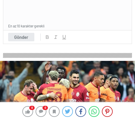
En az 10 karakter gerekli
Gönder
0
0
0
0