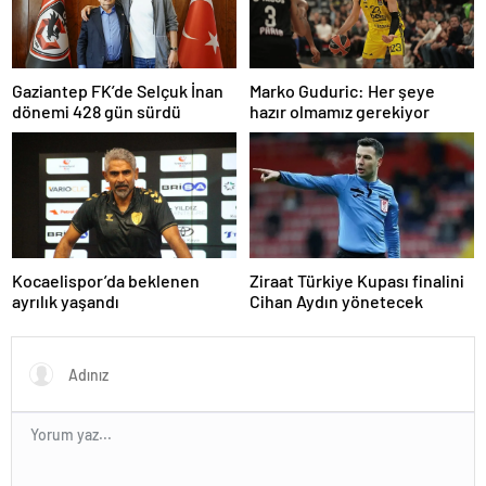
Gaziantep FK’de Selçuk İnan
Marko Guduric: Her şeye
dönemi 428 gün sürdü
hazır olmamız gerekiyor
Kocaelispor’da beklenen
Ziraat Türkiye Kupası finalini
ayrılık yaşandı
Cihan Aydın yönetecek