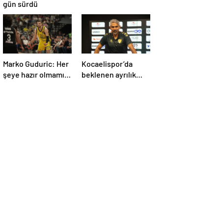
gün sürdü
Marko Guduric: Her
Kocaelispor’da
şeye hazır olmamız
beklenen ayrılık
gerekiyor
yaşandı