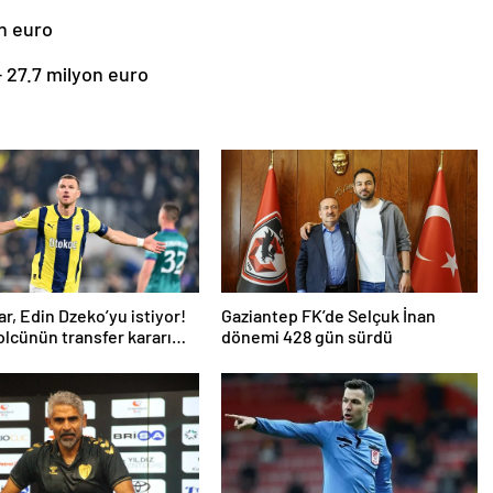
on euro
– 27.7 milyon euro
ar, Edin Dzeko’yu istiyor!
Gaziantep FK’de Selçuk İnan
golcünün transfer kararı
dönemi 428 gün sürdü
ı…