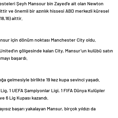
steleri Şeyh Mansour bin Zayed’e ait olan Newton
ir ve önemli bir azınlık hissesi ABD merkezli küresel
8,16) aittir.
Mansur için dönüm noktası Manchester City oldu.
United’ın gölgesinde kalan City, Mansur’un kulübü satın
ymayı başardı.
lığa gelmesiyle birlikte 19 kez kupa sevinci yaşadı.
Lig, 1 UEFA Şampiyonlar Ligi, 1 FIFA Dünya Kulüpler
ve 6 Lig Kupası kazandı.
yısız başarı yakalayan Mansur, birçok yıldızı da