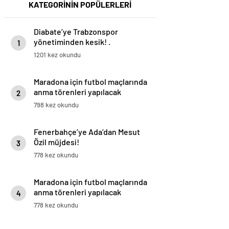
KATEGORİNİN POPÜLERLERİ
Diabate’ye Trabzonspor
yönetiminden kesik! .
1
1201 kez okundu
Maradona için futbol maçlarında
anma törenleri yapılacak
2
798 kez okundu
Fenerbahçe’ye Ada’dan Mesut
Özil müjdesi!
3
778 kez okundu
Maradona için futbol maçlarında
anma törenleri yapılacak
4
778 kez okundu