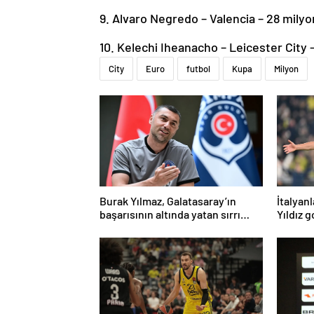
9. Alvaro Negredo – Valencia – 28 mily
10. Kelechi Iheanacho – Leicester City 
City
Euro
futbol
Kupa
Milyon
Burak Yılmaz, Galatasaray’ın
İtalyanl
başarısının altında yatan sırrı
Yıldız 
açıkladı
şaşırtt