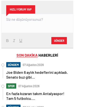
HIZLI YORUM YAP
GÖNDER
SON DAKİKA
HABERLERİ
GÜNDEM
07 Ağustos 2026
Joe Biden 6 aylık hedeflerini açıkladı.
Senato buz gibi…
SPOR
07 Ağustos 2026
En fazla kızaran takım Antalyaspor!
Tam 5 futbolcu….