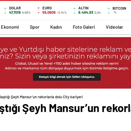
DOLAR
EURO
ALTIN
BITCOIN
47,7016
55,0609
6.494,93
%
0.06%
-0.14%
0,04
Ekonomi
Spor
Kadın
Foto Galeri
Videolar
laştığı Şeyh Mansur’un rekorlarla dolu City kariyeri
ştığı Şeyh Mansur’un rekorl