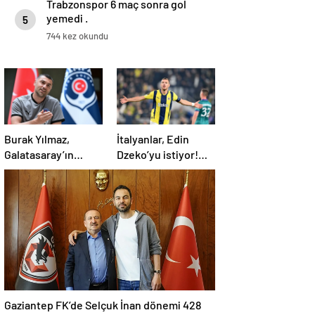
Trabzonspor 6 maç sonra gol
yemedi .
5
744 kez okundu
Burak Yılmaz,
İtalyanlar, Edin
Galatasaray’ın
Dzeko’yu istiyor!
başarısının altında
Yıldız golcünün
yatan sırrı açıkladı
transfer kararı
şaşırttı…
Gaziantep FK’de Selçuk İnan dönemi 428