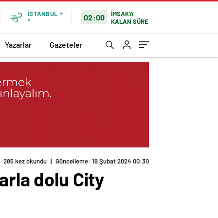
İMSAK'A
İSTANBUL
02:00
KALAN SÜRE
°
Yazarlar
Gazeteler
arla dolu City