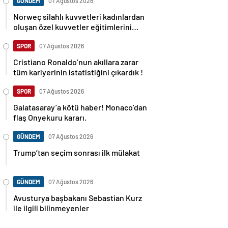
GÜNDEM
07 Ağustos 2026
Norweç silahlı kuvvetleri kadınlardan
oluşan özel kuvvetler eğitimlerini
başlattı.
SPOR
07 Ağustos 2026
Cristiano Ronaldo’nun akıllara zarar
tüm kariyerinin istatistiğini çıkardık !
SPOR
07 Ağustos 2026
Galatasaray’a kötü haber! Monaco’dan
flaş Onyekuru kararı.
GÜNDEM
07 Ağustos 2026
Trump’tan seçim sonrası ilk mülakat
GÜNDEM
07 Ağustos 2026
Avusturya başbakanı Sebastian Kurz
ile ilgili bilinmeyenler