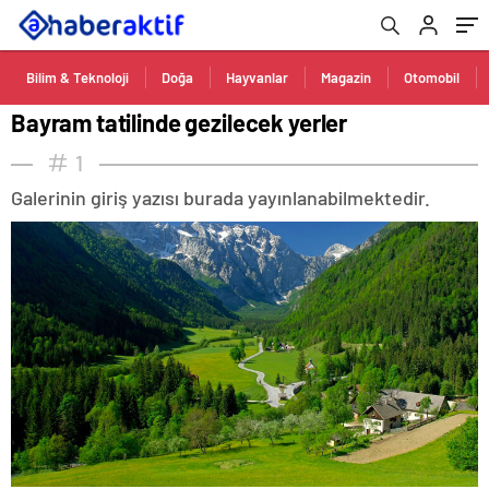
Bilim & Teknoloji
Doğa
Hayvanlar
Magazin
Otomobil
Bayram tatilinde gezilecek yerler
1
Galerinin giriş yazısı burada yayınlanabilmektedir.