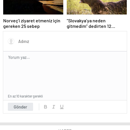
Norveç’i ziyaret etmeniz için
“Slovakya’ya neden
gereken 25 sebep
gitmedim” dedirten 12
fotoğraf
En az 10 karakter gerekli
Gönder