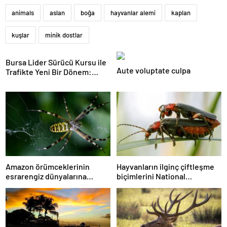
animals
aslan
boğa
hayvanlar alemi
kaplan
kuşlar
minik dostlar
Bursa Lider Sürücü Kursu ile
Aute voluptate culpa
Trafikte Yeni Bir Dönem:
Osmangazi’de Eğitim Kalitesi
Zirveye Çıktı!
Amazon örümceklerinin
Hayvanların ilginç çiftleşme
esrarengiz dünyalarına
biçimlerini National
gitmeye hazır olun.
Geographic görüntüledi.