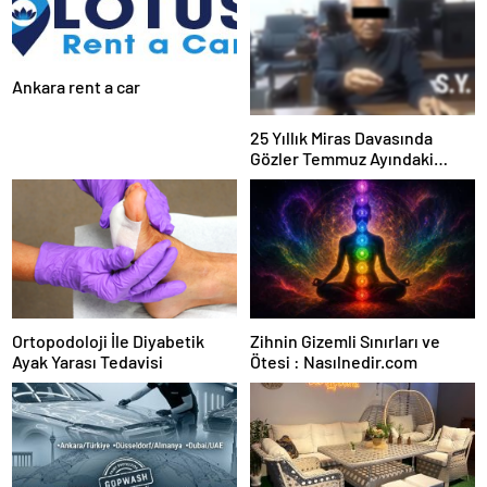
Ankara rent a car
25 Yıllık Miras Davasında
Gözler Temmuz Ayındaki
Karar Duruşmasına Çevrildi
Ortopodoloji İle Diyabetik
Zihnin Gizemli Sınırları ve
Ayak Yarası Tedavisi
Ötesi : Nasılnedir.com