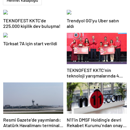
Mehmet Kasapoğlu
TEKNOFEST KKTC’de
Trendyol GO’yu Uber satın
225.000 kişilik dev buluşma!
aldı
Türksat 7A için start verildi
TEKNOFEST KKTC’nin
teknoloji yarışmalarında 4
ana kategoride birinciler belli
oldu
Resmi Gazete’de yayımlandı:
N11’in DMSF Holding’e devri
Atatürk Havalimanı terminal
Rekabet Kurumu’ndan onay