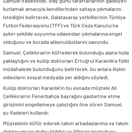
Samuel ifadesinde, olay günü taraftarlarının galibiyeti
kutlamak amacıyla kendilerinden sahaya çıkmalarını
istediğini belirterek, Galatasaray yetkililerinin Türkiye
Futbol Federasyonu (TFF) ve Türk Ceza Kanunu’na
aykırı şekilde soyunma odasından çıkmalarına engel
olduğunu ve burada alıkonulduklarını savundu.
Samuel, Çelikkıran’ın küfrederek bulunduğu alana hızla
yaklaştığını ve kulüp doktorları Ertuğrul Karanlık’a fiziki
müdahalede bulunduğunu belirterek, bu anlara ilişkin
videoların sosyal medyada yer aldığını söyledi.
Kulüp doktorları Karanlık’ın bu esnada müşteki Ali
Çelikkıran’ın Fenerbahçe bayrağını gasbetme etme
girişimini engellemeye çalıştığını öne süren Samuel,
şu ifadeleri kullandı:
Müştekinin küfür ederek takım arkadaşlarıma ve takım
doktorumuza doğru hiddet ve öfkeyle koştuğunu