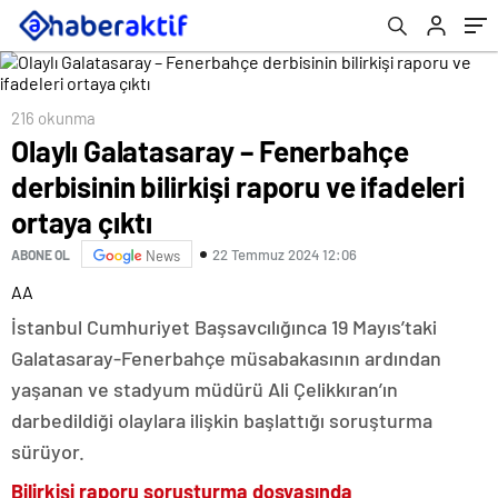
216 okunma
Olaylı Galatasaray – Fenerbahçe
derbisinin bilirkişi raporu ve ifadeleri
ortaya çıktı
22 Temmuz 2024 12:06
ABONE OL
News
AA
İstanbul Cumhuriyet Başsavcılığınca 19 Mayıs’taki
Galatasaray-Fenerbahçe müsabakasının ardından
yaşanan ve stadyum müdürü Ali Çelikkıran’ın
darbedildiği olaylara ilişkin başlattığı soruşturma
sürüyor.
Bilirkişi raporu soruşturma dosyasında