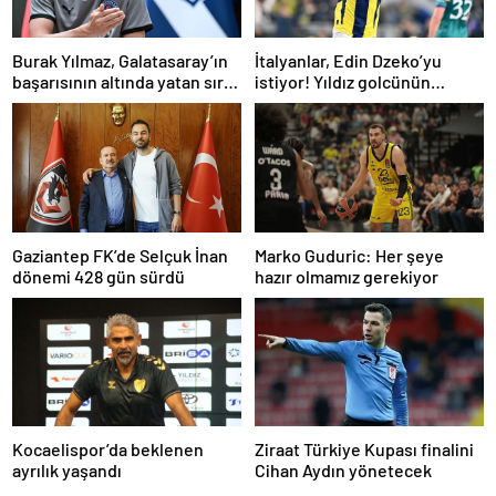
Burak Yılmaz, Galatasaray’ın
İtalyanlar, Edin Dzeko’yu
başarısının altında yatan sırrı
istiyor! Yıldız golcünün
açıkladı
transfer kararı şaşırttı…
Gaziantep FK’de Selçuk İnan
Marko Guduric: Her şeye
dönemi 428 gün sürdü
hazır olmamız gerekiyor
Kocaelispor’da beklenen
Ziraat Türkiye Kupası finalini
ayrılık yaşandı
Cihan Aydın yönetecek