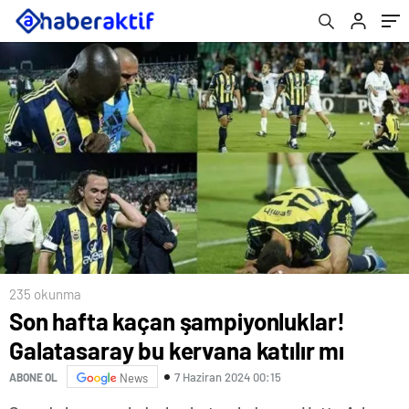
235 okunma
Son hafta kaçan şampiyonluklar!
Galatasaray bu kervana katılır mı
7 Haziran 2024 00:15
ABONE OL
News