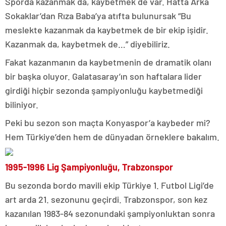
Sporda kazanmak da, kaybetmek de var. Hatta Arka
Sokaklar’dan Rıza Baba’ya atıfta bulunursak “Bu
meslekte kazanmak da kaybetmek de bir ekip işidir.
Kazanmak da, kaybetmek de…” diyebiliriz.
Fakat kazanmanın da kaybetmenin de dramatik olanı
bir başka oluyor. Galatasaray’ın son haftalara lider
girdiği hiçbir sezonda şampiyonluğu kaybetmediği
biliniyor.
Peki bu sezon son maçta Konyaspor’a kaybeder mi?
Hem Türkiye’den hem de dünyadan örneklere bakalım.
1995-1996 Lig Şampiyonluğu, Trabzonspor
Bu sezonda bordo mavili ekip Türkiye 1. Futbol Ligi’de
art arda 21. sezonunu geçirdi. Trabzonspor, son kez
kazanılan 1983-84 sezonundaki şampiyonluktan sonra