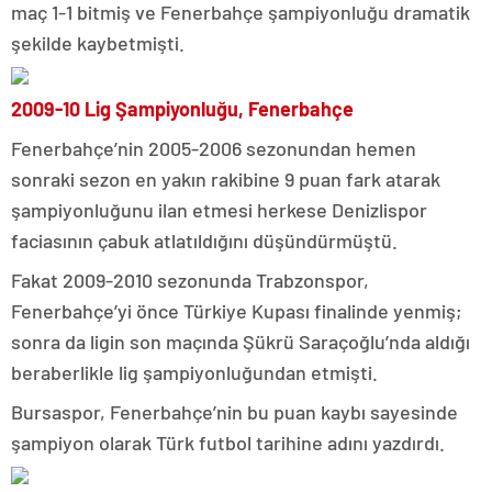
maç 1-1 bitmiş ve Fenerbahçe şampiyonluğu dramatik
şekilde kaybetmişti.
2009-10 Lig Şampiyonluğu, Fenerbahçe
Fenerbahçe’nin 2005-2006 sezonundan hemen
sonraki sezon en yakın rakibine 9 puan fark atarak
şampiyonluğunu ilan etmesi herkese Denizlispor
faciasının çabuk atlatıldığını düşündürmüştü.
Fakat 2009-2010 sezonunda Trabzonspor,
Fenerbahçe’yi önce Türkiye Kupası finalinde yenmiş;
sonra da ligin son maçında Şükrü Saraçoğlu’nda aldığı
beraberlikle lig şampiyonluğundan etmişti.
Bursaspor, Fenerbahçe’nin bu puan kaybı sayesinde
şampiyon olarak Türk futbol tarihine adını yazdırdı.