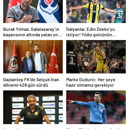
Burak Yılmaz, Galatasaray’ın
İtalyanlar, Edin Dzeko’yu
başarısının altında yatan sırrı
istiyor! Yıldız golcünün
açıkladı
transfer kararı şaşırttı…
Gaziantep FK’de Selçuk İnan
Marko Guduric: Her şeye
dönemi 428 gün sürdü
hazır olmamız gerekiyor