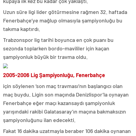
kupaya ilk kez bu kadar çok yaklaştı.
Uzun süre ligi lider götürmesine rağmen 32. haftada
Fenerbahçe’ye mağlup olmasıyla şampiyonluğu bu
takıma kaptırdı.
Trabzonspor lig tarihi boyunca en çok puanı bu
sezonda toplarken bordo-mavililer için kaçan
şampiyonluk büyük bir travma oldu.
2005-2006 Lig Şampiyonluğu, Fenerbahçe
için söylenen ‘son maç travması’nın başlangıcı olan
maç buydu. Ligin son maçında Denizlispor’la oynayan
Fenerbahçe eğer maçı kazansaydı şampiyonluk
yarışındaki rakibi Galatasaray’ın maçına bakmaksızın
şampiyonluğunu ilan edecekti.
Fakat 16 dakika uzatmayla beraber 106 dakika oynanan