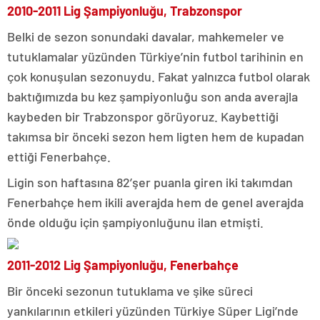
2010-2011 Lig Şampiyonluğu, Trabzonspor
Belki de sezon sonundaki davalar, mahkemeler ve
tutuklamalar yüzünden Türkiye’nin futbol tarihinin en
çok konuşulan sezonuydu. Fakat yalnızca futbol olarak
baktığımızda bu kez şampiyonluğu son anda averajla
kaybeden bir Trabzonspor görüyoruz. Kaybettiği
takımsa bir önceki sezon hem ligten hem de kupadan
ettiği Fenerbahçe.
Ligin son haftasına 82’şer puanla giren iki takımdan
Fenerbahçe hem ikili averajda hem de genel averajda
önde olduğu için şampiyonluğunu ilan etmişti.
2011-2012 Lig Şampiyonluğu, Fenerbahçe
Bir önceki sezonun tutuklama ve şike süreci
yankılarının etkileri yüzünden Türkiye Süper Ligi’nde