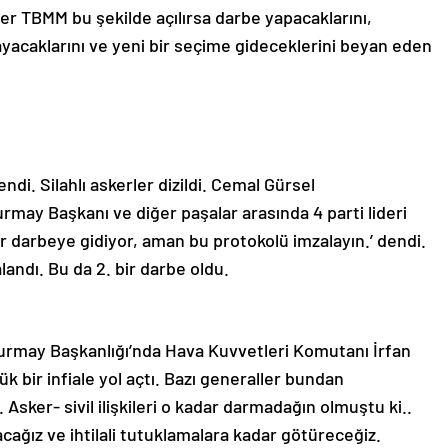
ğer TBMM bu şekilde açılırsa darbe yapacaklarını,
layacaklarını ve yeni bir seçime gideceklerini beyan eden
di. Silahlı askerler dizildi. Cemal Gürsel
ay Başkanı ve diğer paşalar arasında 4 parti lideri
 bir darbeye gidiyor, aman bu protokolü imzalayın.’ dendi.
andı. Bu da 2. bir darbe oldu.
urmay Başkanlığı’nda Hava Kuvvetleri Komutanı İrfan
 bir infiale yol açtı. Bazı generaller bundan
. Asker- sivil ilişkileri o kadar darmadağın olmuştu ki..
cağız ve ihtilali tutuklamalara kadar götüreceğiz.