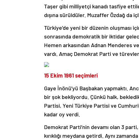
Taşer gibi milliyetçi kanadı tasfiye ettil
dışına sürüldüler. Muzaffer Özdağ da iç
Türkiye’de yeni bir düzenin oluşması iç
sonrasında demokratik bir iktidar gelece
Hemen arkasından Adnan Menderes ve 2 
vardı. Amaç Demokrat Parti ve türevle
15 Ekim 1961 seçimleri
Gaye İnönü’yü Başbakan yapmaktı. Anca
bir şok bekliyordu. Çünkü halk, bekledi
Partisi, Yeni Türkiye Partisi ve Cumhur
kadar oy verdi.
Demokrat Parti’nin devamı olan 3 parti, 
kırıklığı meydana getirdi. Aynı zamanda 