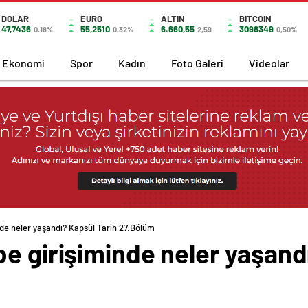
DOLAR
EURO
ALTIN
BITCOIN
47,7436
55,2510
6.660,55
3098349
0.18%
0.32%
2,59
0,50%
Ekonomi
Spor
Kadın
Foto Galeri
Videolar
nde neler yaşandı? Kapsül Tarih 27.Bölüm
e girişiminde neler yaşand