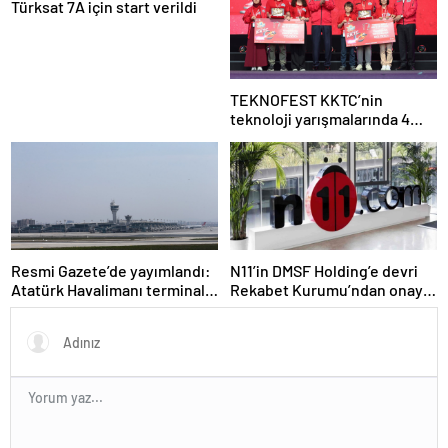
Türksat 7A için start verildi
TEKNOFEST KKTC’nin
teknoloji yarışmalarında 4
ana kategoride birinciler belli
oldu
Resmi Gazete’de yayımlandı:
N11’in DMSF Holding’e devri
Atatürk Havalimanı terminal
Rekabet Kurumu’ndan onay
binaları teknopark ilan edildi
aldı