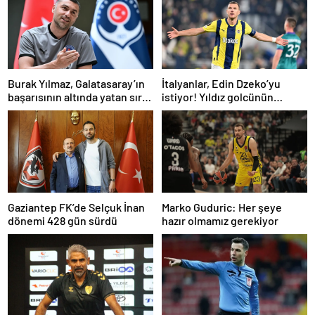
Burak Yılmaz, Galatasaray’ın
İtalyanlar, Edin Dzeko’yu
başarısının altında yatan sırrı
istiyor! Yıldız golcünün
açıkladı
transfer kararı şaşırttı…
Gaziantep FK’de Selçuk İnan
Marko Guduric: Her şeye
dönemi 428 gün sürdü
hazır olmamız gerekiyor