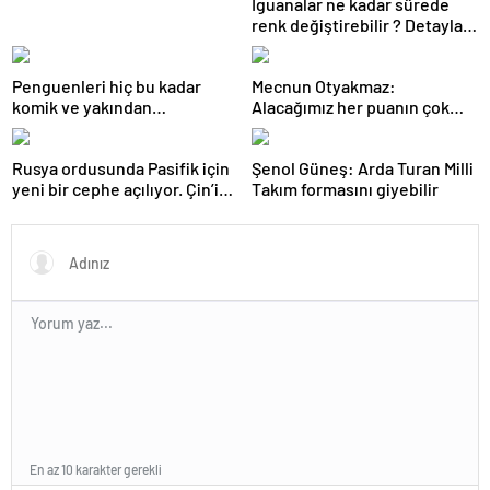
İguanalar ne kadar sürede
renk değiştirebilir ? Detaylar
burada…
Penguenleri hiç bu kadar
Mecnun Otyakmaz:
komik ve yakından
Alacağımız her puanın çok
görmemiştiniz
önemi var
Rusya ordusunda Pasifik için
Şenol Güneş: Arda Turan Milli
yeni bir cephe açılıyor. Çin’in
Takım formasını giyebilir
ilk tepkisi!
En az 10 karakter gerekli