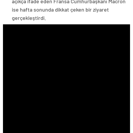
açıkça ifade eden Fransa Cumhurbaşkanı Macron
ise hafta sonunda dikkat çeken bir ziyaret
gerçekleştirdi.