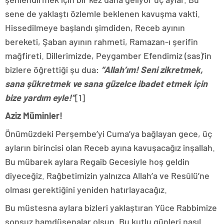
sene de yaklaştı özlemle beklenen kavuşma vakti.
Hissedilmeye başlandı şimdiden, Receb ayının
bereketi, Şaban ayının rahmeti, Ramazan-ı şerifin
mağfireti. Dillerimizde, Peygamber Efendimiz (sas)’in
bizlere öğrettiği şu dua:
“Allah’ım! Seni zikretmek,
sana şükretmek ve sana güzelce ibadet etmek için
bize yardım eyle!”
[1]
Aziz Müminler!
Önümüzdeki Perşembe’yi Cuma’ya bağlayan gece, üç
ayların birincisi olan Receb ayına kavuşacağız inşallah.
Bu mübarek aylara Regaib Gecesiyle hoş geldin
diyeceğiz. Rağbetimizin yalnızca Allah’a ve Resûlü’ne
olması gerektiğini yeniden hatırlayacağız.
Bu müstesna aylara bizleri yaklaştıran Yüce Rabbimize
sonsuz hamdüsenalar olsun. Bu kutlu günleri nasıl