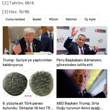
[2] Tahrîm, 66/8.
[3] Hicr, 15/99.
Cuma Hutbesi
İbadet
Mümin
Rahmet
Üç Aylar
Trump: Suriye’ye yaptırımları
Peru Başbakanı Adrianzen,
kaldırıyoruz
görevinden istifa etti
6. yüzyıla ait Türk parası
ABD Başkanı Trump, Orta
bulundu: Detaylar ilk kez TRT
Doğu turunun ikinci ayağı