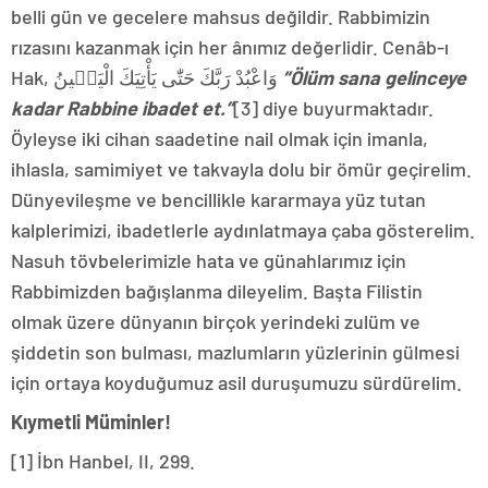
belli gün ve gecelere mahsus değildir. Rabbimizin
rızasını kazanmak için her ânımız değerlidir. Cenâb-ı
Hak, وَاعْبُدْ رَبَّكَ حَتّٰى يَأْتِيَكَ الْيَق۪ينُ
“Ölüm sana gelinceye
kadar Rabbine ibadet et.”
[3] diye buyurmaktadır.
Öyleyse iki cihan saadetine nail olmak için imanla,
ihlasla, samimiyet ve takvayla dolu bir ömür geçirelim.
Dünyevileşme ve bencillikle kararmaya yüz tutan
kalplerimizi, ibadetlerle aydınlatmaya çaba gösterelim.
Nasuh tövbelerimizle hata ve günahlarımız için
Rabbimizden bağışlanma dileyelim. Başta Filistin
olmak üzere dünyanın birçok yerindeki zulüm ve
şiddetin son bulması, mazlumların yüzlerinin gülmesi
için ortaya koyduğumuz asil duruşumuzu sürdürelim.
Kıymetli Müminler!
[1] İbn Hanbel, II, 299.