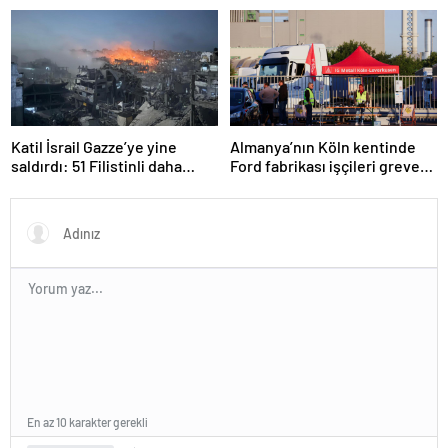
Haber’de
Katar’da
Katil İsrail Gazze’ye yine
Almanya’nın Köln kentinde
saldırdı: 51 Filistinli daha
Ford fabrikası işçileri greve
hayatını kaybetti
gitti
En az 10 karakter gerekli