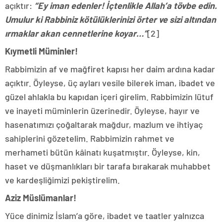
açıktır:
“Ey iman edenler! İçtenlikle Allah’a tövbe edin.
Umulur ki Rabbiniz kötülüklerinizi örter ve sizi altından
ırmaklar akan cennetlerine koyar…”
[2]
Kıymetli Müminler!
Rabbimizin af ve mağfiret kapısı her daim ardına kadar
açıktır. Öyleyse, üç ayları vesile bilerek iman, ibadet ve
güzel ahlakla bu kapıdan içeri girelim. Rabbimizin lütuf
ve inayeti müminlerin üzerinedir. Öyleyse, hayır ve
hasenatımızı çoğaltarak mağdur, mazlum ve ihtiyaç
sahiplerini gözetelim. Rabbimizin rahmet ve
merhameti bütün kâinatı kuşatmıştır. Öyleyse, kin,
haset ve düşmanlıkları bir tarafa bırakarak muhabbet
ve kardeşliğimizi pekiştirelim.
Aziz Müslümanlar!
Yüce dinimiz İslam’a göre, ibadet ve taatler yalnızca