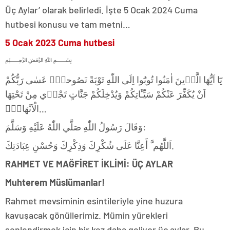
Üç Aylar’ olarak belirledi. İşte 5 Ocak 2024 Cuma
hutbesi konusu ve tam metni…
5 Ocak 2023 Cuma hutbesi
﷽
يَٓا اَيُّهَا الَّذ۪ينَ اٰمَنُوا تُوبُٓوا اِلَى اللّٰهِ تَوْبَةً نَصُوحاًۜ عَسٰى رَبُّكُمْ
اَنْ يُكَفِّرَ عَنْكُمْ سَيِّـَٔاتِكُمْ وَيُدْخِلَكُمْ جَنَّاتٍ تَجْر۪ي مِنْ تَحْتِهَا
الْاَنْهَارُۙ…
وَقَالَ رَسُولُ اللّٰهِ صَلَّي اللّٰهُ عَلَيْهِ وَسَلَّمَ:
اَللَّهُم َّ أَعِنَّا عَلَى شُكْرِكَ وَذِكْرِكَ وَحُسْنِ عِبَادَتِكَ.
RAHMET VE MAĞFİRET İKLİMİ: ÜÇ AYLAR
Muhterem Müslümanlar!
Rahmet mevsiminin esintileriyle yine huzura
kavuşacak gönüllerimiz. Mümin yürekleri
şenlendirmek için bir kez daha geliyor üç aylar. Bu