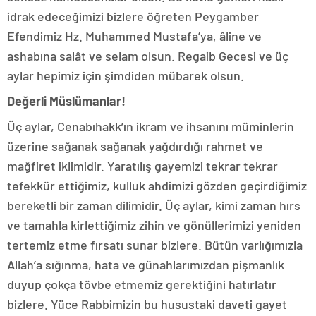
idrak edeceğimizi bizlere öğreten Peygamber
Efendimiz Hz. Muhammed Mustafa’ya, âline ve
ashabına salât ve selam olsun. Regaib Gecesi ve üç
aylar hepimiz için şimdiden mübarek olsun.
Değerli Müslümanlar!
Üç aylar, Cenabıhakk’ın ikram ve ihsanını müminlerin
üzerine sağanak sağanak yağdırdığı rahmet ve
mağfiret iklimidir. Yaratılış gayemizi tekrar tekrar
tefekkür ettiğimiz, kulluk ahdimizi gözden geçirdiğimiz
bereketli bir zaman dilimidir. Üç aylar, kimi zaman hırs
ve tamahla kirlettiğimiz zihin ve gönüllerimizi yeniden
tertemiz etme fırsatı sunar bizlere. Bütün varlığımızla
Allah’a sığınma, hata ve günahlarımızdan pişmanlık
duyup çokça tövbe etmemiz gerektiğini hatırlatır
bizlere. Yüce Rabbimizin bu husustaki daveti gayet