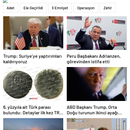
Adet
Ele Geçirildi
İl Emniyet
Operasyon
Zehir
Trump: Suriye’ye yaptırımları
Peru Başbakanı Adrianzen,
kaldırıyoruz
görevinden istifa etti
6. yüzyıla ait Türk parası
ABD Başkanı Trump, Orta
bulundu: Detaylar ilk kez TRT
Doğu turunun ikinci ayağı
Haber’de
Katar’da