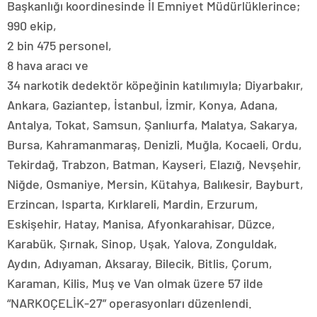
Başkanlığı koordinesinde İl Emniyet Müdürlüklerince;
990 ekip,
2 bin 475 personel,
8 hava aracı ve
34 narkotik dedektör köpeğinin katılımıyla; Diyarbakır,
Ankara, Gaziantep, İstanbul, İzmir, Konya, Adana,
Antalya, Tokat, Samsun, Şanlıurfa, Malatya, Sakarya,
Bursa, Kahramanmaraş, Denizli, Muğla, Kocaeli, Ordu,
Tekirdağ, Trabzon, Batman, Kayseri, Elazığ, Nevşehir,
Niğde, Osmaniye, Mersin, Kütahya, Balıkesir, Bayburt,
Erzincan, Isparta, Kırklareli, Mardin, Erzurum,
Eskişehir, Hatay, Manisa, Afyonkarahisar, Düzce,
Karabük, Şırnak, Sinop, Uşak, Yalova, Zonguldak,
Aydın, Adıyaman, Aksaray, Bilecik, Bitlis, Çorum,
Karaman, Kilis, Muş ve Van olmak üzere 57 ilde
“NARKOÇELİK-27” operasyonları düzenlendi.