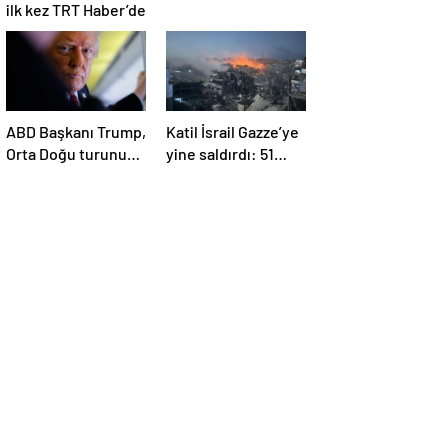
ilk kez TRT Haber’de
ABD Başkanı Trump,
Katil İsrail Gazze’ye
Orta Doğu turunun
yine saldırdı: 51
ikinci ayağı Katar’da
Filistinli daha
hayatını kaybetti