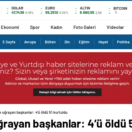
DOLAR
EURO
ALTIN
BITCOIN
47,7436
55,2510
6.660,55
%
0.18%
0.32%
2,59
Ekonomi
Spor
Kadın
Foto Galeri
Videolar
3.Sayfa
Avrupa
Bülten
Din
Eğitim
Hayat
Politika
 uğrayan başkanlar: 4’ü öldü 5’i kurtuldu
rayan başkanlar: 4’ü öldü 5