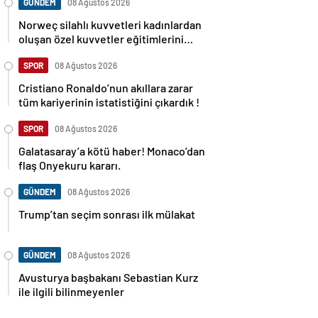
GÜNDEM
08 Ağustos 2026
Norweç silahlı kuvvetleri kadınlardan
oluşan özel kuvvetler eğitimlerini
başlattı.
SPOR
08 Ağustos 2026
Cristiano Ronaldo’nun akıllara zarar
tüm kariyerinin istatistiğini çıkardık !
SPOR
08 Ağustos 2026
Galatasaray’a kötü haber! Monaco’dan
flaş Onyekuru kararı.
GÜNDEM
08 Ağustos 2026
Trump’tan seçim sonrası ilk mülakat
GÜNDEM
08 Ağustos 2026
Avusturya başbakanı Sebastian Kurz
ile ilgili bilinmeyenler