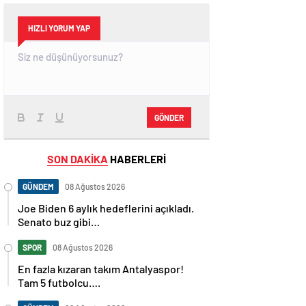
HIZLI YORUM YAP
GÖNDER
SON DAKİKA
HABERLERİ
GÜNDEM
08 Ağustos 2026
Joe Biden 6 aylık hedeflerini açıkladı.
Senato buz gibi…
SPOR
08 Ağustos 2026
En fazla kızaran takım Antalyaspor!
Tam 5 futbolcu….