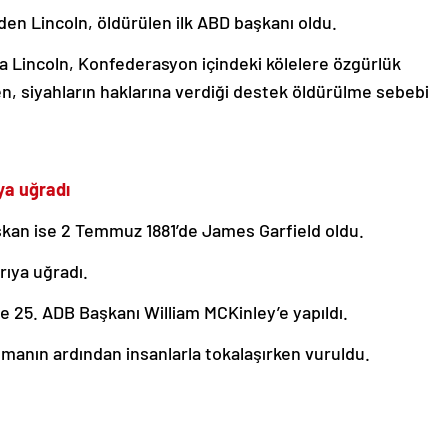
den Lincoln, öldürülen ilk ABD başkanı oldu.
nda Lincoln, Konfederasyon içindeki kölelere özgürlük
ken, siyahların haklarına verdiği destek öldürülme sebebi
ıya uğradı
şkan ise 2 Temmuz 1881’de James Garfield oldu.
ırıya uğradı.
de 25. ADB Başkanı William MCKinley’e yapıldı.
şmanın ardından insanlarla tokalaşırken vuruldu.