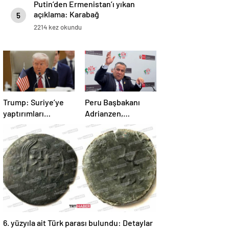
Putin’den Ermenistan’ı yıkan
açıklama: Karabağ
5
Azerbaycan’ın ayrılmaz bir
2214 kez okundu
parçasıdır!
Trump: Suriye’ye
Peru Başbakanı
yaptırımları
Adrianzen,
kaldırıyoruz
görevinden istifa
etti
6. yüzyıla ait Türk parası bulundu: Detaylar