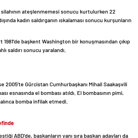
ın silahının ateşlenmemesi sonucu kurtulurken 22
 dışında kadın saldırganın ıskalaması sonucu kurşunların
t 1981’de başkent Washington bir konuşmasından çıkıp
lı saldırı sonucu yaralandı.
se 2005’te Gürcistan Cumhurbaşkanı Mihail Saakaşvili
şması esnasında el bombası atıldı. El bombasının pimi,
 kalınca bomba infilak etmedi.
efinde
kleştiği ABD’de, başkanların yanı sıra başkan adayları da