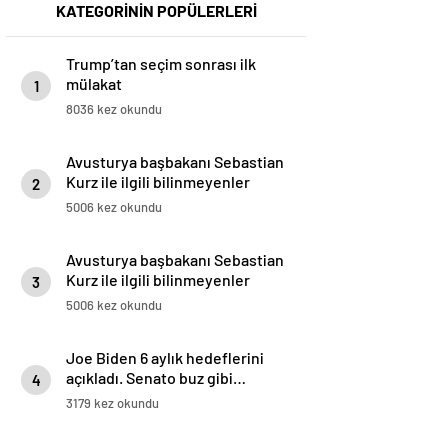
KATEGORİNİN POPÜLERLERİ
Trump’tan seçim sonrası ilk
mülakat
1
8036 kez okundu
Avusturya başbakanı Sebastian
Kurz ile ilgili bilinmeyenler
2
5006 kez okundu
Avusturya başbakanı Sebastian
Kurz ile ilgili bilinmeyenler
3
5006 kez okundu
Joe Biden 6 aylık hedeflerini
açıkladı. Senato buz gibi…
4
3179 kez okundu