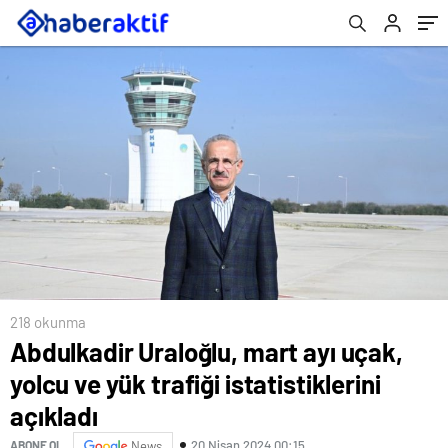
218 okunma
Abdulkadir Uraloğlu, mart ayı uçak,
yolcu ve yük trafiği istatistiklerini
açıkladı
20 Nisan 2024 00:15
ABONE OL
News