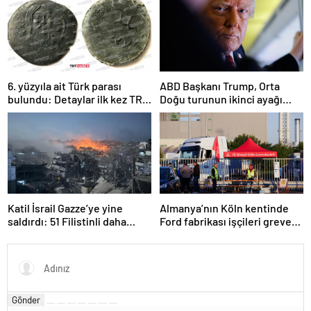
6. yüzyıla ait Türk parası
ABD Başkanı Trump, Orta
bulundu: Detaylar ilk kez TRT
Doğu turunun ikinci ayağı
Haber’de
Katar’da
Katil İsrail Gazze’ye yine
Almanya’nın Köln kentinde
saldırdı: 51 Filistinli daha
Ford fabrikası işçileri greve
hayatını kaybetti
gitti
Gönder