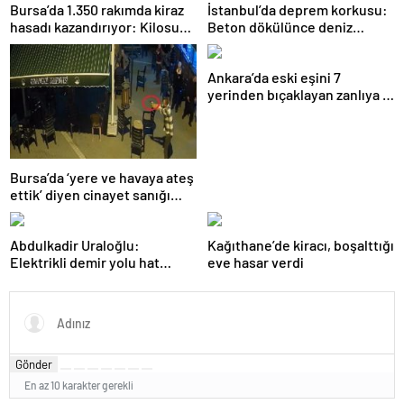
Bursa’da 1.350 rakımda kiraz
İstanbul’da deprem korkusu:
hasadı kazandırıyor: Kilosu
Beton dökülünce deniz
80 lira
kabukları ortaya çıktı
Ankara’da eski eşini 7
yerinden bıçaklayan zanlıya 9
ayda tahliye
Bursa’da ‘yere ve havaya ateş
ettik’ diyen cinayet sanığı
kardeşlere indirimsiz
müebbet hapis
Abdulkadir Uraloğlu:
Kağıthane’de kiracı, boşalttığı
Elektrikli demir yolu hat
eve hasar verdi
uzunluğunu 7 bin 142
kilometreye yükselttik
Gönder
En az 10 karakter gerekli