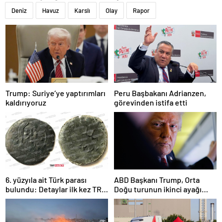
Deniz
Havuz
Karslı
Olay
Rapor
Trump: Suriye’ye yaptırımları
Peru Başbakanı Adrianzen,
kaldırıyoruz
görevinden istifa etti
6. yüzyıla ait Türk parası
ABD Başkanı Trump, Orta
bulundu: Detaylar ilk kez TRT
Doğu turunun ikinci ayağı
Haber’de
Katar’da