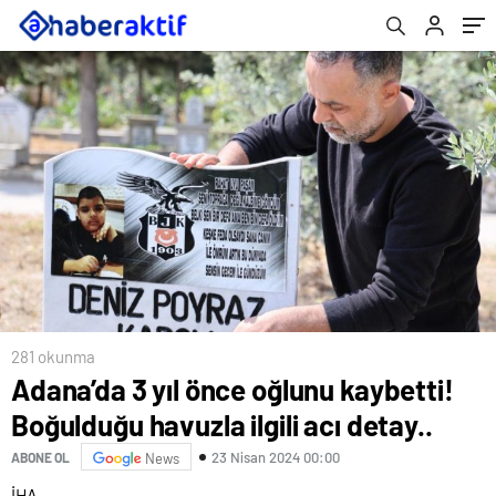
281 okunma
Adana’da 3 yıl önce oğlunu kaybetti!
Boğulduğu havuzla ilgili acı detay..
23 Nisan 2024 00:00
ABONE OL
News
İHA