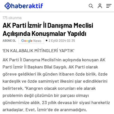
175 okunma
AK Parti İzmir İl Danışma Meclisi
Açılışında Konuşmalar Yapıldı
2 Eylül 2024 02:35
ABONE OL
News
‘EN KALABALIK MİTİNGLERİ YAPTIK’
AK Parti İl Danışma Meclisi’nin açılışında konuşan AK
Parti İzmir İl Başkanı Bilal Saygılı, AK Parti olarak
göreve geldikleri ilk günden itibaren özde birlik, özde
kardeşlik ve özde samimiyet ilkesini şiar edindiklerini
belirterek, “Kangren olacak sorunları ele alarak
problemin değil çözümün bir parçası olmayı
gündemimize aldık. 23 yıllık devasa bir siyasi hareketiz
arkadaşlar. Evet, İzmir’de de aranmadığını,