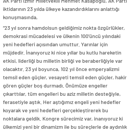
AK Parti İzmir Milletvekili Mehmet Kasapoğlu, AK Parti
iktidarının 23 yılda ülkeye kazandırdıklarını anlattığı
konuşmasında,
“23 yıl sonra hamdolsun geldiğimiz nokta özgürlükler,
demokrasi mücadelesi ve ülkenin 100’üncü yılındaki
yeni hedefleri açısından umuttur. Yarınlar için
müjdedir. İnanıyoruz ki nice yıllar bu kutlu hareketin
etkisi, liderliği bu milletin birliği ve beraberliğiyle var
olacaktır. 23 yıl boyunca, 102 yıl önce emperyalizmi
temsil eden güçler, vesayeti temsil eden güçler, hakir
gören güçler boş durmadı. Önümüze engeller
çıkarttılar, tüm engelleri bu aziz milletin desteğiyle,
ferasetiyle aştık. Her aştığımız engeli yeni hedefler
koyarak ve yeni hedefleri gerçekleştirerek bu
noktalara geldik. Kongre sürecimiz var, inanıyoruz ki
ülkemizi yeni bir dinamizm ile bu süreçlerle de aydınlık