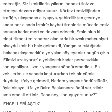
edeceğiz. Siz İzmirlilerin yıllarını heba ettiniz ve
etmeye devam ediyorsunuz! Körfez temizliğinden
trafiğe, ulaşımdan altyapıya, şehircilikten çevreye
kadar her alanda İzmir’e kaybettirenlerle mücadelemiz
sonuna kadar mertçe devam edecek. Emin olun ki
eleştirilmekten rahatsız olanlarda birazcık mahcubiyet
olsaydı İzmir bu hale gelmezdi. Yangınlar çıktığında
‘bakana ulaşamadık’ diye yalan söyleyenler bugün çıkıp
‘Elimizi uzatıyoruz’ diyebilecek kadar pervasızlıkla
konuşabiliyor. İzmir yangınını söndüremediniz. Biz
vekillerimizle sahada koştururken tek bir cümle
duyduk; itfaiye gelmedi. Madem yangını söndürdünüz,
öyle olsaydı İtfaiye Daire Başkanınıza ödül verirdiniz
ama emekli ettiniz. Daha neyi konuşuyorsunuz?”
‘ENGELLERİ AŞTIK’