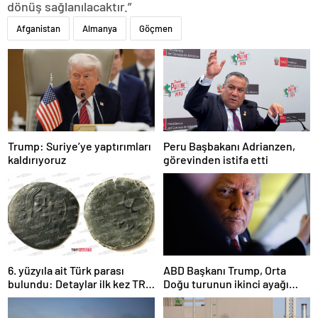
dönüş sağlanılacaktır.”
Afganistan
Almanya
Göçmen
Trump: Suriye’ye yaptırımları
Peru Başbakanı Adrianzen,
kaldırıyoruz
görevinden istifa etti
6. yüzyıla ait Türk parası
ABD Başkanı Trump, Orta
bulundu: Detaylar ilk kez TRT
Doğu turunun ikinci ayağı
Haber’de
Katar’da