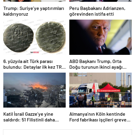
Trump: Suriye’ye yaptırımları
Peru Başbakanı Adrianzen,
kaldırıyoruz
görevinden istifa etti
6. yüzyıla ait Türk parası
ABD Başkanı Trump, Orta
bulundu: Detaylar ilk kez TRT
Doğu turunun ikinci ayağı
Haber’de
Katar’da
Katil İsrail Gazze’ye yine
Almanya’nın Köln kentinde
saldırdı: 51 Filistinli daha
Ford fabrikası işçileri greve
hayatını kaybetti
gitti